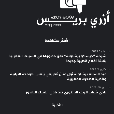
الأكثر مشاهدة
يوليو 3, 2025
شركة “ديسكو برشلونة” تعزز حضورها في السينما المغربية
بثلاثة أفلام قصيرة جديدة
أكتوبر 31, 2025
عبد السلام برشلونة أول فنان أمازيغي يتغنى بالوحدة الترابية
وقضية الصحراء المغربية
مايو 20, 2025
نادي شباب الريف الناظوري ضد نادي أتليتيك الناظور
الأخيرة