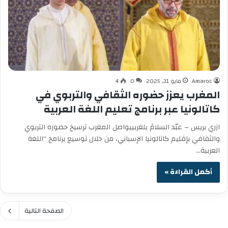
Amaroc
مايو 31, 2025
0
4
المغرب يعزز حضوره الثقافي والتربوي في
كاتالونيا عبر برنامج تعليم اللغة العربية
ازري بريس – عبّد السلامً بلغربييواصل المغرب ترسيخ حضوره التربوي
والثقافي بإقليم كاتالونيا الإسباني، من خلال توسيع برنامج “اللغة
العربية…
أكمل القراءة »
الصفحة التالية