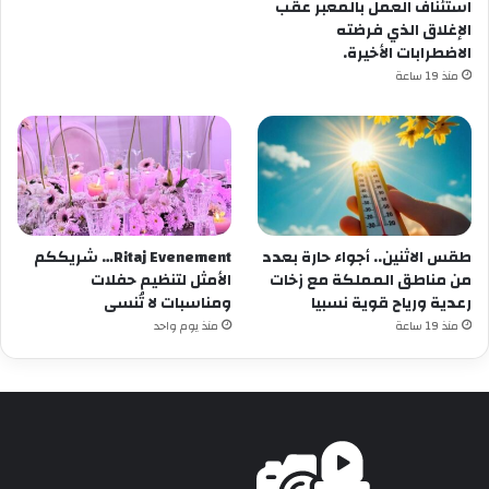
استئناف العمل بالمعبر عقب
الإغلاق الذي فرضته
الاضطرابات الأخيرة.
منذ 19 ساعة
طقس الاثنين.. أجواء حارة بعدد
Ritaj Evenement… شريككم
من مناطق المملكة مع زخات
الأمثل لتنظيم حفلات
رعدية ورياح قوية نسبيا
ومناسبات لا تُنسى
منذ 19 ساعة
منذ يوم واحد