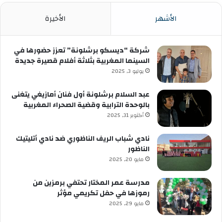
الأشهر
الأخيرة
شركة “ديسكو برشلونة” تعزز حضورها في
السينما المغربية بثلاثة أفلام قصيرة جديدة
يوليو 3, 2025
عبد السلام برشلونة أول فنان أمازيغي يتغنى
بالوحدة الترابية وقضية الصحراء المغربية
أكتوبر 31, 2025
نادي شباب الريف الناظوري ضد نادي أتليتيك
الناظور
مايو 20, 2025
مدرسة عمر المختار تحتفي برمزين من
رموزها في حفل تكريمي مؤثر
مايو 29, 2025