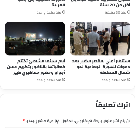
أقل من 20 سنة
العربية
منذ 30 دقيقة
منذ ساعة واحدة
استنفار أمني بالقصر الكبير بعد
أيام سينما الشاطئ تختتم
دعوات للهجرة الجماعية نحو
فعالياتها بالناظور بتكريم حسن
شمال المملكة
أجواو وحضور جماهيري كبير
منذ ساعة واحدة
منذ ساعة واحدة
اترك تعليقاً
لن يتم نشر عنوان بريدك الإلكتروني.
الحقول الإلزامية مشار إليها بـ
*
ا