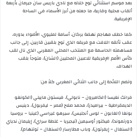
بعد موسم استثنائي توج خلاله مع نادي باريس سان جيرمان بأربعة
ألقاب محلية وقارية، ما جعله من أبرز الأسماء في الساحة
الإفريقية.
كما خطف مهاجم نهضة بركان، أسامة لمليوي، الأضواء بدوره،
عقب تألقه اللافت مع فريقه الذي توج بلقبين قاريين، إلى جانب
مساهمته الحاسمة مع المنتخب المحلي المغربي الذي نال لقب
كأس الأمم الإفريقية للاعبين المحليين (الشان)، متوجاً بلقب
الهداف.
وتضم اللائحة إلى جانب الثنائي المغربي كلاً من:
فرانك نغيسا (الكاميرون – نابولي)، فيستون ماييلي (الكونغو
الديمقراطية – بيراميدز)، محمد صلاح (مصر – ليفربول)، دينيس
بونغا (الغابون – لوس أنجليس)، سيرهو غيراسي (غينيا – بروسيا
دورتموند)، فيكتور أوسيمين (نيجيريا – غلطة سراي)، إيليمان ندياي
(السنغال – إيفرتون)، وباب مطارسار (السنغال – توتنهام).