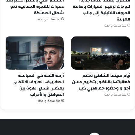
المغرب يعتمد نظاماً جديداً
استنفار أمني بالقصر الكبير بعد
للوحات ترقيم السيارات بإضافة
دعوات للهجرة الجماعية نحو
الحروف اللاتينية إلى جانب
شمال المملكة
العربية
منذ ساعة واحدة
منذ ساعة واحدة
أيام سينما الشاطئ تختتم
أزمة الثقة في السياسة
فعالياتها بالناظور بتكريم حسن
المغربية.. العزوف الانتخابي
أجواو وحضور جماهيري كبير
يعكس اتساع الهوة بين
المواطن والأحزاب
منذ ساعة واحدة
منذ ساعة واحدة