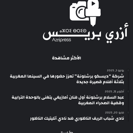
الأكثر مشاهدة
يوليو 3, 2025
شركة “ديسكو برشلونة” تعزز حضورها في السينما المغربية
بثلاثة أفلام قصيرة جديدة
أكتوبر 31, 2025
عبد السلام برشلونة أول فنان أمازيغي يتغنى بالوحدة الترابية
وقضية الصحراء المغربية
مايو 20, 2025
نادي شباب الريف الناظوري ضد نادي أتليتيك الناظور