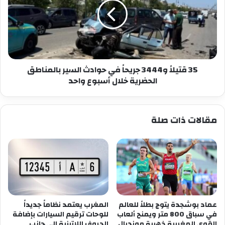
جريحاً
في
حوادث
السير
بالمناطق
الحضرية
خلال
35 قتيلاً و3444 جريحاً في حوادث السير بالمناطق
أسبوع
الحضرية خلال أسبوع واحد
واحد
مقالات ذات صلة
عماد بوشجدة يتوج بطلاً للعالم
المغرب يعتمد نظاماً جديداً
في سباق 800 متر ويمنح ألعاب
للوحات ترقيم السيارات بإضافة
القوى المغربية ذهبية مونديال
الحروف اللاتينية إلى جانب