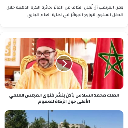
ومن المرتقب أن تُعلن الكاف عن الفائز بجائزة الكرة الذهبية خلال
الحفل السنوي لتوزيع الجوائز في نهاية العام الجاري.
الملك
محمد
السادس
يأذن
بنشر
فتوى
المجلس
العلمي
الأعلى
حول
الملك محمد السادس يأذن بنشر فتوى المجلس العلمي
الزكاة
الأعلى حول الزكاة للعموم
للعموم
35
قتيلاً
و3444