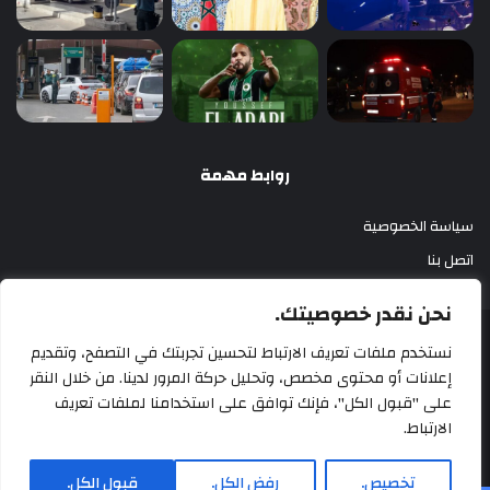
روابط مهمة
سياسة الخصوصية
اتصل بنا
نحن نقدر خصوصيتك.
أزري بريس 2025
نستخدم ملفات تعريف الارتباط لتحسين تجربتك في التصفح، وتقديم
إعلانات أو محتوى مخصص، وتحليل حركة المرور لدينا. من خلال النقر
سياسة الخصوصية
اتصل بنا
على "قبول الكل"، فإنك توافق على استخدامنا لملفات تعريف
الارتباط.
‫X
فيسبوك
‫YouTube
انستقرام
تخصيص.
رفض الكل.
قبول الكل.