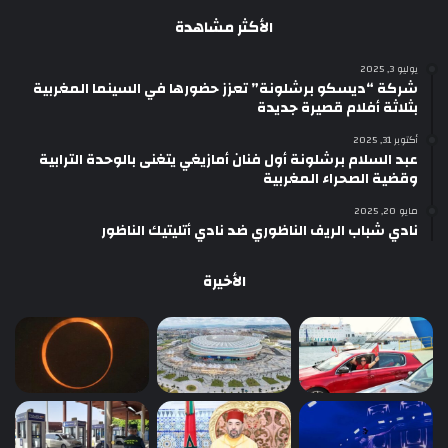
الأكثر مشاهدة
يوليو 3, 2025
شركة “ديسكو برشلونة” تعزز حضورها في السينما المغربية
بثلاثة أفلام قصيرة جديدة
أكتوبر 31, 2025
عبد السلام برشلونة أول فنان أمازيغي يتغنى بالوحدة الترابية
وقضية الصحراء المغربية
مايو 20, 2025
نادي شباب الريف الناظوري ضد نادي أتليتيك الناظور
الأخيرة