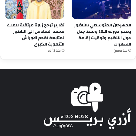
المهرجان المتوسطي بالناظور
تقارير ترجح زيارة مرتقبة للملك
يختتم دورته الـ12 وسط جدل
محمد السادس إلى الناظور
حول التنظيم وتوقيت إقامة
لمتابعة تقدم الأوراش
السهرات
التنموية الكبرى
منذ يومين
منذ 3 أيام