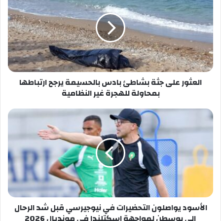
جثة
بشاطئ
بادس
بالحسيمة
يرجح
ارتباطها
بمحاولة
للهجرة
العثور على جثة بشاطئ بادس بالحسيمة يرجح ارتباطها
غير
بمحاولة للهجرة غير النظامية
النظامية
الأسود
يواصلون
التحضيرات
في
نيوجيرسي
قبل
شد
الرحال
إلى
بوسطن
الأسود يواصلون التحضيرات في نيوجيرسي قبل شد الرحال
لمواجهة
إلى بوسطن لمواجهة اسكتلندا في مونديال 2026