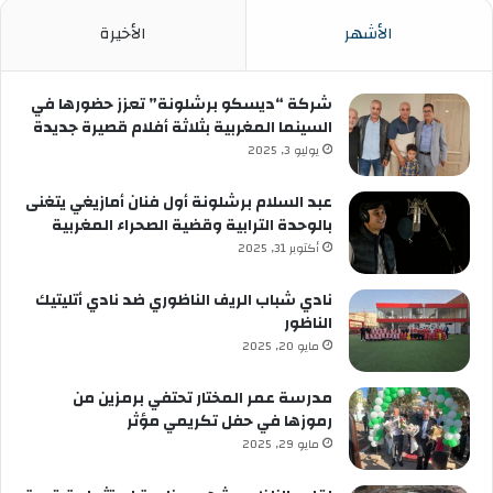
الأشهر
الأخيرة
شركة “ديسكو برشلونة” تعزز حضورها في
السينما المغربية بثلاثة أفلام قصيرة جديدة
يوليو 3, 2025
عبد السلام برشلونة أول فنان أمازيغي يتغنى
بالوحدة الترابية وقضية الصحراء المغربية
أكتوبر 31, 2025
نادي شباب الريف الناظوري ضد نادي أتليتيك
الناظور
مايو 20, 2025
مدرسة عمر المختار تحتفي برمزين من
رموزها في حفل تكريمي مؤثر
مايو 29, 2025