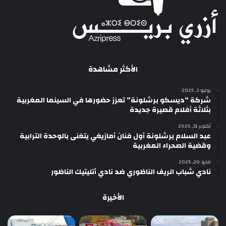
الأكثر مشاهدة
يوليو 3, 2025
شركة “ديسكو برشلونة” تعزز حضورها في السينما المغربية
بثلاثة أفلام قصيرة جديدة
أكتوبر 31, 2025
عبد السلام برشلونة أول فنان أمازيغي يتغنى بالوحدة الترابية
وقضية الصحراء المغربية
مايو 20, 2025
نادي شباب الريف الناظوري ضد نادي أتليتيك الناظور
الأخيرة