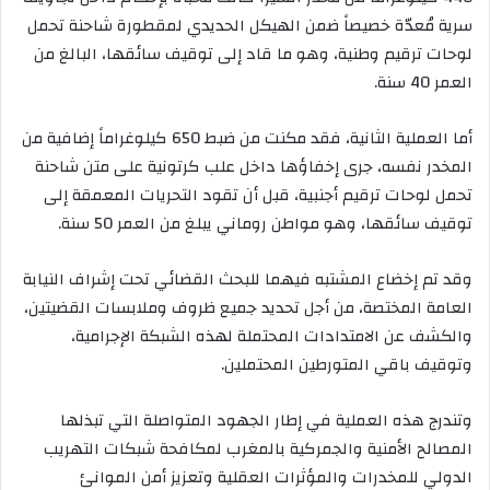
سرية مُعدّة خصيصاً ضمن الهيكل الحديدي لمقطورة شاحنة تحمل
لوحات ترقيم وطنية، وهو ما قاد إلى توقيف سائقها، البالغ من
العمر 40 سنة.
أما العملية الثانية، فقد مكنت من ضبط 650 كيلوغراماً إضافية من
المخدر نفسه، جرى إخفاؤها داخل علب كرتونية على متن شاحنة
تحمل لوحات ترقيم أجنبية، قبل أن تقود التحريات المعمقة إلى
توقيف سائقها، وهو مواطن روماني يبلغ من العمر 50 سنة.
وقد تم إخضاع المشتبه فيهما للبحث القضائي تحت إشراف النيابة
العامة المختصة، من أجل تحديد جميع ظروف وملابسات القضيتين،
والكشف عن الامتدادات المحتملة لهذه الشبكة الإجرامية،
وتوقيف باقي المتورطين المحتملين.
وتندرج هذه العملية في إطار الجهود المتواصلة التي تبذلها
المصالح الأمنية والجمركية بالمغرب لمكافحة شبكات التهريب
الدولي للمخدرات والمؤثرات العقلية وتعزيز أمن الموانئ