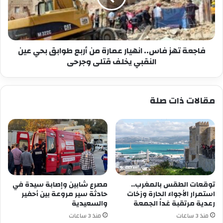
من
أربع
طوابق
بحي
عين
فاجعة تهز فاس.. انهيار عمارة من أربع طوابق بحي عين
النقبي
النقبي يخلف قتلى وجرحى
يخلف
قتلى
وجرحى
مقالات ذات صلة
توقعات الطقس بالمغرب..
مصرع شابين وإصابة سيدة في
استمرار الأجواء الحارة وزخات
حادثة سير مروعة بين أحفير
رعدية مرتقبة غداً الجمعة
والسعيدية
منذ 3 ساعات
منذ 3 ساعات