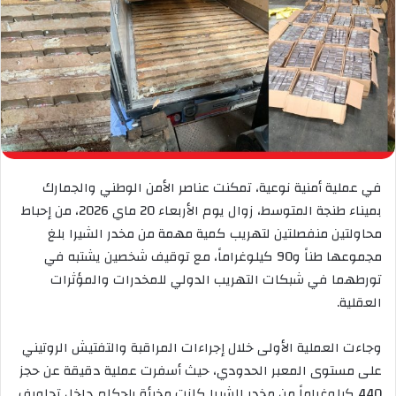
في عملية أمنية نوعية، تمكنت عناصر الأمن الوطني والجمارك
بميناء طنجة المتوسط، زوال يوم الأربعاء 20 ماي 2026، من إحباط
محاولتين منفصلتين لتهريب كمية مهمة من مخدر الشيرا بلغ
مجموعها طناً و90 كيلوغراماً، مع توقيف شخصين يشتبه في
تورطهما في شبكات التهريب الدولي للمخدرات والمؤثرات
العقلية.
وجاءت العملية الأولى خلال إجراءات المراقبة والتفتيش الروتيني
على مستوى المعبر الحدودي، حيث أسفرت عملية دقيقة عن حجز
440 كيلوغراماً من مخدر الشيرا كانت مخبأة بإحكام داخل تجاويف