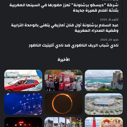
شركة “ديسكو برشلونة” تعزز حضورها في السينما المغربية
بثلاثة أفلام قصيرة جديدة
أكتوبر 31, 2025
عبد السلام برشلونة أول فنان أمازيغي يتغنى بالوحدة الترابية
وقضية الصحراء المغربية
مايو 20, 2025
نادي شباب الريف الناظوري ضد نادي أتليتيك الناظور
الأخيرة