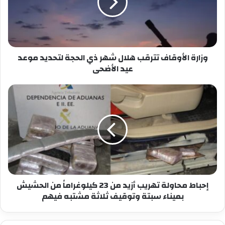
شهر
ذي
الحجة
لتحديد
موعد
عيد
وزارة الأوقاف تترقب هلال شهر ذي الحجة لتحديد موعد
الأضحى
عيد الأضحى
إحباط
محاولة
تهريب
أزيد
من
23
كيلوغراماً
من
الحشيش
بميناء
إحباط محاولة تهريب أزيد من 23 كيلوغراماً من الحشيش
سبتة
بميناء سبتة وتوقيف ثلاثة مشتبه فيهم
وتوقيف
ثلاثة