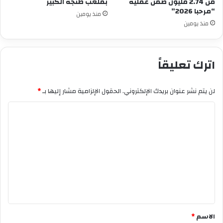
من 2.74 مليون ضمن عملية
بملعب طنجة الكبير
“مرحبا 2026”
منذ يومين
منذ يومين
اترك تعليقاً
لن يتم نشر عنوان بريدك الإلكتروني.
الحقول الإلزامية مشار إليها بـ
*
ا
ل
ت
ع
ل
ي
ق
*
الاسم
*