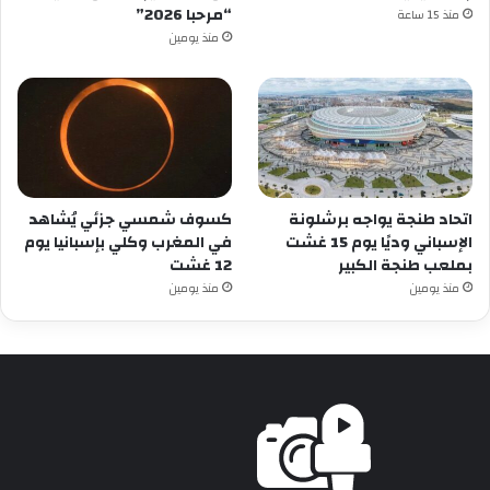
“مرحبا 2026”
منذ 15 ساعة
منذ يومين
اتحاد طنجة يواجه برشلونة
كسوف شمسي جزئي يُشاهد
الإسباني وديًا يوم 15 غشت
في المغرب وكلي بإسبانيا يوم
بملعب طنجة الكبير
12 غشت
منذ يومين
منذ يومين