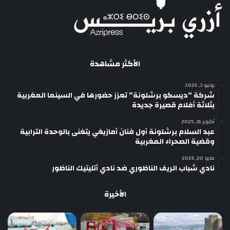
الأكثر مشاهدة
يوليو 3, 2025
شركة “ديسكو برشلونة” تعزز حضورها في السينما المغربية
بثلاثة أفلام قصيرة جديدة
أكتوبر 31, 2025
عبد السلام برشلونة أول فنان أمازيغي يتغنى بالوحدة الترابية
وقضية الصحراء المغربية
مايو 20, 2025
نادي شباب الريف الناظوري ضد نادي أتليتيك الناظور
الأخيرة