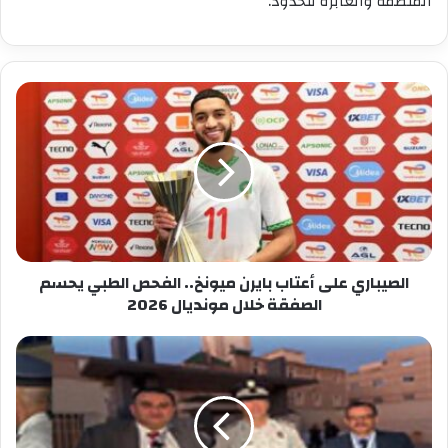
المنظمة والعابرة للحدود.
الصيباري
على
أعتاب
بايرن
ميونخ..
الفحص
الطبي
يحسم
الصفقة
خلال
الصيباري على أعتاب بايرن ميونخ.. الفحص الطبي يحسم
مونديال
الصفقة خلال مونديال 2026
2026
انطلاق
توزيع
مواضيع
البكالوريا
بالناظور