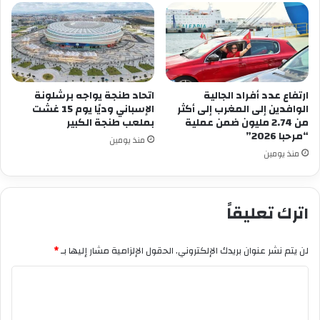
ارتفاع عدد أفراد الجالية
اتحاد طنجة يواجه برشلونة
الوافدين إلى المغرب إلى أكثر
الإسباني وديًا يوم 15 غشت
من 2.74 مليون ضمن عملية
بملعب طنجة الكبير
“مرحبا 2026”
منذ يومين
منذ يومين
اترك تعليقاً
لن يتم نشر عنوان بريدك الإلكتروني.
الحقول الإلزامية مشار إليها بـ
*
ا
ل
ت