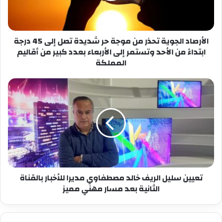
شديدة
تصل
إلى
45
الأرصاد الجوية تحذر من موجة حر شديدة تصل إلى 45 درجة
درجة
ابتداءً من الأحد وتستمر إلى الأربعاء بعدد كبير من أقاليم
ابتداءً
المملكة
من
الأحد
تعيين
وتستمر
سليل
إلى
الريف
الأربعاء
خالد
بعدد
مصطفاوي
كبير
مديرا
من
للأخبار
أقاليم
بالقناة
المملكة
الثانية
بعد
تعيين سليل الريف خالد مصطفاوي مديرا للأخبار بالقناة
مسار
الثانية بعد مسار مهني مميز
مهني
مميز