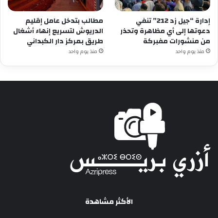
إدارة “جيل زد 212” تنفي
مطالب بتدخل عامل إقليم
دعوتها إلى أي مظاهرة وتحذر
الدريوش لتسريع إنهاء أشغال
من منشورات مفبركة
طريق بمركز دار الكبداني
منذ يوم واحد
منذ يوم واحد
الأكثر مشاهدة