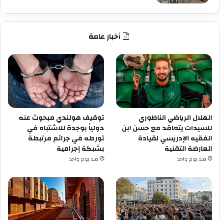
أخبار عامة
الهلال الرياضي الناظوري
توقيف هولندي مبحوث عنه
للسيدات يتعاقد مع حسن ابن
دولياً بوجدة للاشتباه في
الفقيه الإدريسي لقيادة
تورطه في جرائم مرتبطة
العارضة التقنية
بشبكة إجرامية
منذ يوم واحد
منذ يوم واحد