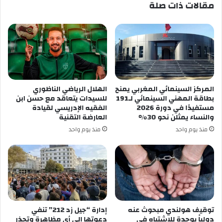
مقالات ذات صلة
المركز السينمائي المغربي يمنح
الهلال الرياضي الناظوري
بطاقة المهني السينمائي لـ191
للسيدات يتعاقد مع حسن ابن
مستفيدًا في دورة 2026
الفقيه الإدريسي لقيادة
والنساء يمثلن نحو 30%
العارضة التقنية
منذ يوم واحد
منذ يوم واحد
توقيف هولندي مبحوث عنه
إدارة “جيل زد 212” تنفي
دولياً بوجدة للاشتباه في
دعوتها إلى أي مظاهرة وتحذر