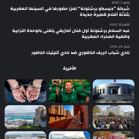
يوليو 3, 2025
شركة “ديسكو برشلونة” تعزز حضورها في السينما المغربية
بثلاثة أفلام قصيرة جديدة
أكتوبر 31, 2025
عبد السلام برشلونة أول فنان أمازيغي يتغنى بالوحدة الترابية
وقضية الصحراء المغربية
مايو 20, 2025
نادي شباب الريف الناظوري ضد نادي أتليتيك الناظور
الأخيرة