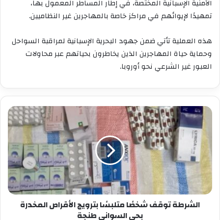
الأمنية الإسبانية المختصة، في إطار المساطر المعمول بها،
تمهيدًا لإيوائهم في مراكز خاصة بالمهاجرين غير النظاميين.
هذه العملية تأتي ضمن جهود البحرية الإسبانية لمراقبة السواحل
وحماية حياة المهاجرين الذين يخاطرون بحياتهم عبر محاولات
العبور غير الشرعي نحو أوروبا.
الشرطة
توقف
شخصًا
متلبسًا
بترويج
الأقراص
المخدرة
بحي
السواني
طنجة
الشرطة توقف شخصًا متلبسًا بترويج الأقراص المخدرة
بحي السواني طنجة