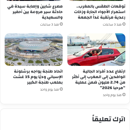
توقعات الطقس بالمغرب..
مصرع شابين وإصابة سيدة في
استمرار الأجواء الحارة وزخات
حادثة سير مروعة بين أحفير
رعدية مرتقبة غداً الجمعة
والسعيدية
منذ 3 ساعات
منذ 3 ساعات
ارتفاع عدد أفراد الجالية
اتحاد طنجة يواجه برشلونة
الوافدين إلى المغرب إلى أكثر
الإسباني وديًا يوم 15 غشت
من 2.74 مليون ضمن عملية
بملعب طنجة الكبير
“مرحبا 2026”
منذ يوم واحد
منذ يوم واحد
اترك تعليقاً