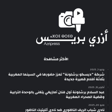
الأكثر مشاهدة
يوليو 3, 2025
شركة “ديسكو برشلونة” تعزز حضورها في السينما المغربية
بثلاثة أفلام قصيرة جديدة
أكتوبر 31, 2025
عبد السلام برشلونة أول فنان أمازيغي يتغنى بالوحدة الترابية
وقضية الصحراء المغربية
مايو 20, 2025
نادي شباب الريف الناظوري ضد نادي أتليتيك الناظور