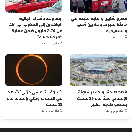
مصرع شابين وإصابة سيدة في
ارتفاع عدد أفراد الجالية
حادثة سير مروعة بين أحفير
الوافدين إلى المغرب إلى أكثر
والسعيدية
من 2.74 مليون ضمن عملية
“مرحبا 2026”
منذ 3 ساعات
منذ يوم واحد
اتحاد طنجة يواجه برشلونة
كسوف شمسي جزئي يُشاهد
الإسباني وديًا يوم 15 غشت
في المغرب وكلي بإسبانيا يوم
بملعب طنجة الكبير
12 غشت
منذ يوم واحد
منذ يوم واحد