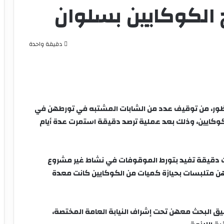
الكوكايين بسلوان
دقيقة واحدة
اظور، من توقيف عدد من
الشابات
المشتبه في تورطهن في
كوكايين
، وذلك بعد عملية ترصد دقيقة استمرت عدة أيام
 دقيقة
تفيد بتورط الموقوفات في نشاط غير مشروع
هن
متلبسات بحيازة كميات من الكوكايين كانت معدة
ق البحث معهن تحت إشراف
النيابة العامة المختصة
،