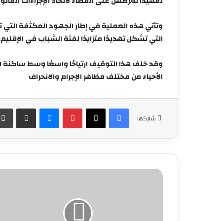
تمهيدًا لعرضهن على القضاء لاتخاذ الإجراءات القانوني
وتأتي هذه العملية في إطار
الجهود المكثفة التي تب
التي تشكل تهديدًا متزايدًا لفئة الشباب في الإقليم.
وقد خلف هذا التوقيف
ارتياحًا واسعًا وسط ساكنة
الأحياء من مختلف مظاهر الإجرام والانحراف
فيسبوك
‫X
بينتيريست
ماسنجر
مشاركة عبر البريد
شاركها
الأمن
يحبط
محاولة
تهريب
33