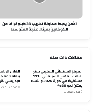
كيلوغرامًا
من
الكوكايين
بميناء
طنجة
الأمن يحبط محاولة تهريب 33 كيلوغرامًا من
المتوسط
الكوكايين بميناء طنجة المتوسط
مقالات ذات صلة
المركز السينمائي المغربي يمنح
الهلال الريا
بطاقة المهني السينمائي لـ191
يتعاقد مع حس
مستفيدًا في دورة 2026 والنساء
الإدريسي لقيا
يمثلن نحو 30%
منذ 6 ساعات
منذ 5 ساعات