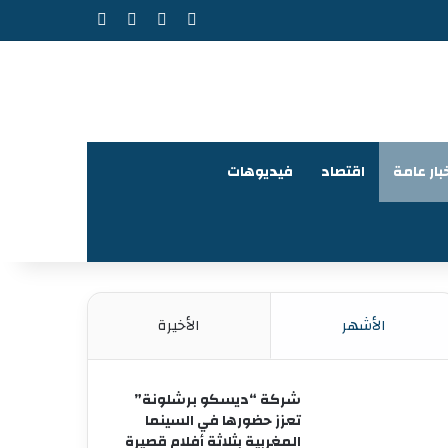
‫X
فيسبوك
‫YouTube
انستقرام
بار عامة
اقتصاد
فيديوهات
الأشهر
الأخيرة
شركة “ديسكو برشلونة”
تعزز حضورها في السينما
المغربية بثلاثة أفلام قصيرة