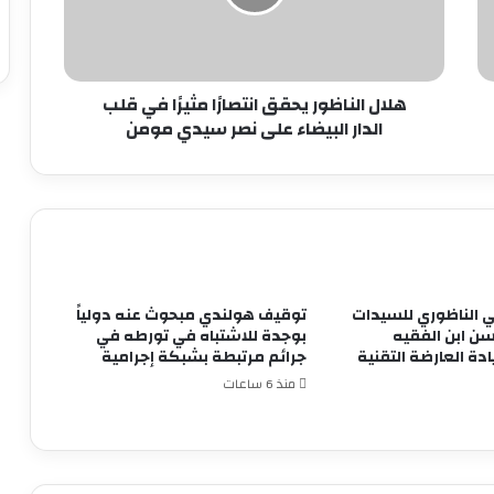
في
قلب
الدار
البيضاء
على
هلال الناظور يحقق انتصارًا مثيرًا في قلب
نصر
الدار البيضاء على نصر سيدي مومن
سيدي
مومن
ضي الناظوري للسيدات
توقيف هولندي مبحوث عنه دولياً
ن ابن الفقيه
بوجدة للاشتباه في تورطه في
دة العارضة التقنية
جرائم مرتبطة بشبكة إجرامية
منذ 6 ساعات