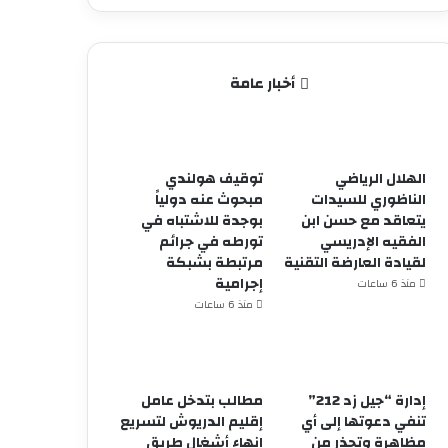
أخبار عامة
الهلال الرياضي
توقيف هولندي
الناظوري للسيدات
مبحوث عنه دولياً
يتعاقد مع حسن ابن
بوجدة للاشتباه في
الفقيه الإدريسي
تورطه في جرائم
لقيادة العارضة التقنية
مرتبطة بشبكة
إجرامية
منذ 6 ساعات
منذ 6 ساعات
إدارة “جيل زد 212”
مطالب بتدخل عامل
تنفي دعوتها إلى أي
إقليم الدريوش لتسريع
مظاهرة وتحذر من
إنهاء أشغال طريق