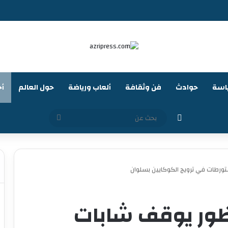
اسة
حوادث
فن وثقافة
ألعاب ورياضة
حول العالم
أخ
الوضع المظلم
بحث
عن
تورطات في ترويج الكوكايين بسلوان
اظور يوقف شابات