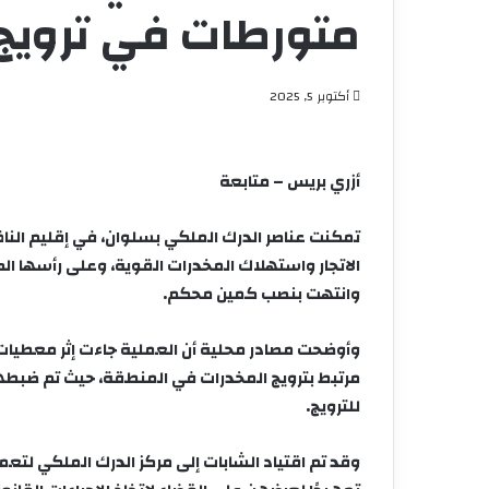
متورطات في ترويج 
أكتوبر 5, 2025
أزري بريس – متابعة
تمكنت عناصر
الدرك الملكي بسلوان
، في إقليم الن
الاتجار واستهلاك المخدرات القوية
، وعلى رأسها
ال
وانتهت بنصب كمين محكم.
وأوضحت مصادر محلية أن العملية جاءت إثر
معطيات
مرتبط بترويج المخدرات في المنطقة، حيث تم ضبط
للترويج
.
وقد تم اقتياد الشابات إلى
مركز الدرك الملكي
لتعمي