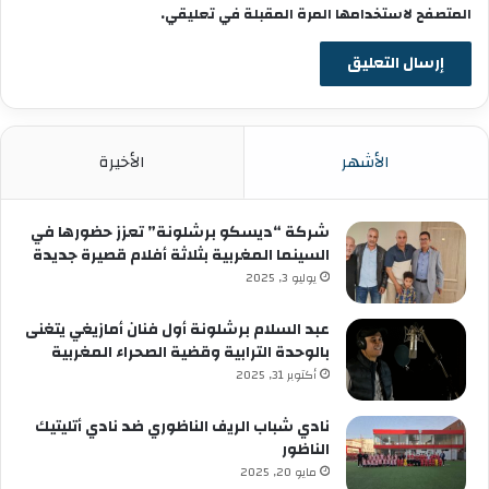
المتصفح لاستخدامها المرة المقبلة في تعليقي.
الأشهر
الأخيرة
شركة “ديسكو برشلونة” تعزز حضورها في
السينما المغربية بثلاثة أفلام قصيرة جديدة
يوليو 3, 2025
عبد السلام برشلونة أول فنان أمازيغي يتغنى
بالوحدة الترابية وقضية الصحراء المغربية
أكتوبر 31, 2025
نادي شباب الريف الناظوري ضد نادي أتليتيك
الناظور
مايو 20, 2025