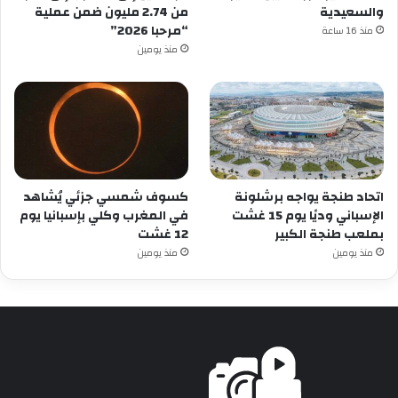
والسعيدية
من 2.74 مليون ضمن عملية
“مرحبا 2026”
منذ 16 ساعة
منذ يومين
اتحاد طنجة يواجه برشلونة
كسوف شمسي جزئي يُشاهد
الإسباني وديًا يوم 15 غشت
في المغرب وكلي بإسبانيا يوم
بملعب طنجة الكبير
12 غشت
منذ يومين
منذ يومين