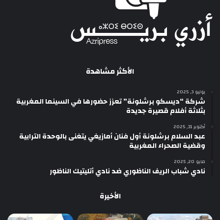
الأكثر مشاهدة
يوليو 3, 2025
شركة “ديسكو برشلونة” تعزز حضورها في السينما المغربية
بثلاثة أفلام قصيرة جديدة
أكتوبر 31, 2025
عبد السلام برشلونة أول فنان أمازيغي يتغنى بالوحدة الترابية
وقضية الصحراء المغربية
مايو 20, 2025
نادي شباب الريف الناظوري ضد نادي أتليتيك الناظور
الأخيرة