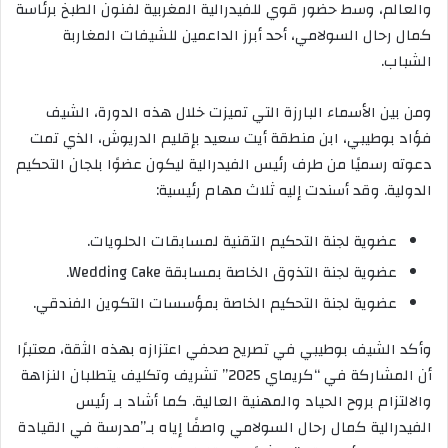
والعالم، وسط حضور قوي للفيدرالية المغربية لفنون الطبخ برئاسة
كمال رحال السولامي، أحد أبرز الداعمين للشيفات المغاربة
الشباب.
ومن بين الأسماء البارزة التي تميزت خلال هذه الدورة، الشيف
فؤاد بوطيبي، ابن منطقة أيت سعيد بإقليم الدريوش، الذي تمت
دعوته رسميًا من طرف رئيس الفيدرالية ليكون عضوًا بلجان التحكيم
الدولية. وقد أسندت إليه ثلاث مهام رئيسية:
عضوية لجنة التحكيم التقنية لمسابقات الحلويات.
عضوية لجنة التذوق الخاصة بمسابقة Wedding Cake.
عضوية لجنة التحكيم الخاصة بمؤسسات التكوين الفندقي.
وأكد الشيف بوطيبي في تصريح صحفي اعتزازه بهذه الثقة، معتبرًا
أن المشاركة في “كريماي 2025” تشريف وتكليف يتطلبان النزاهة
والالتزام بروح الحياد والمهنية العالية. كما أشاد بـ رئيس
الفيدرالية كمال رحال السولامي واصفًا إياه بـ”مدرسة في القيادة