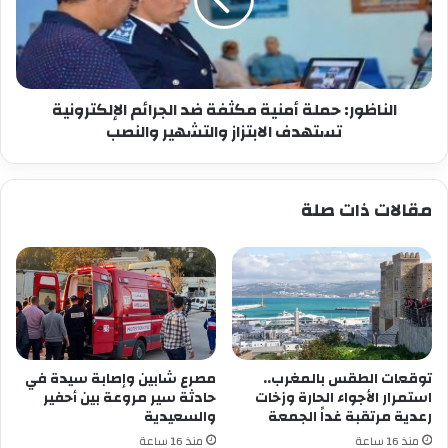
ضد
الجرائم
الإلكترونية
تستهدف
الابتزاز
والتشهير
الناظور: حملة أمنية مكثفة ضد الجرائم الإلكترونية
والنصب
تستهدف الابتزاز والتشهير والنصب
مقالات ذات صلة
توقعات الطقس بالمغرب..
مصرع شابين وإصابة سيدة في
استمرار الأجواء الحارة وزخات
حادثة سير مروعة بين أحفير
رعدية مرتقبة غداً الجمعة
والسعيدية
منذ 16 ساعة
منذ 16 ساعة