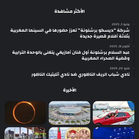
الأكثر مشاهدة
يوليو 3, 2025
شركة “ديسكو برشلونة” تعزز حضورها في السينما المغربية
بثلاثة أفلام قصيرة جديدة
أكتوبر 31, 2025
عبد السلام برشلونة أول فنان أمازيغي يتغنى بالوحدة الترابية
وقضية الصحراء المغربية
مايو 20, 2025
نادي شباب الريف الناظوري ضد نادي أتليتيك الناظور
الأخيرة