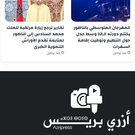
المهرجان المتوسطي بالناظور
تقارير ترجح زيارة مرتقبة للملك
يختتم دورته الـ12 وسط جدل
محمد السادس إلى الناظور
حول التنظيم وتوقيت إقامة
لمتابعة تقدم الأوراش
السهرات
التنموية الكبرى
منذ يومين
منذ يومين