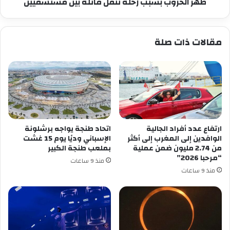
الخروب
ظهر الخروب بسبب رحلة تنقّل قاتلة بين مستشفيين
بسبب
رحلة
تنقّل
مقالات ذات صلة
قاتلة
بين
مستشفيين
ارتفاع عدد أفراد الجالية
اتحاد طنجة يواجه برشلونة
الوافدين إلى المغرب إلى أكثر
الإسباني وديًا يوم 15 غشت
من 2.74 مليون ضمن عملية
بملعب طنجة الكبير
“مرحبا 2026”
منذ 9 ساعات
منذ 9 ساعات