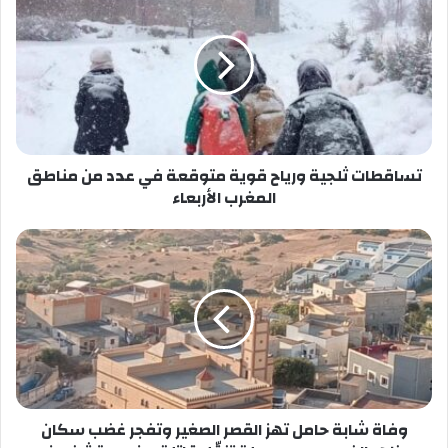
ثلجية
ورياح
قوية
متوقعة
في
عدد
من
مناطق
المغرب
تساقطات ثلجية ورياح قوية متوقعة في عدد من مناطق
الأربعاء
المغرب الأربعاء
وفاة
شابة
حامل
تهز
القصر
الصغير
وتفجر
غضب
سكان
ظهر
وفاة شابة حامل تهز القصر الصغير وتفجر غضب سكان