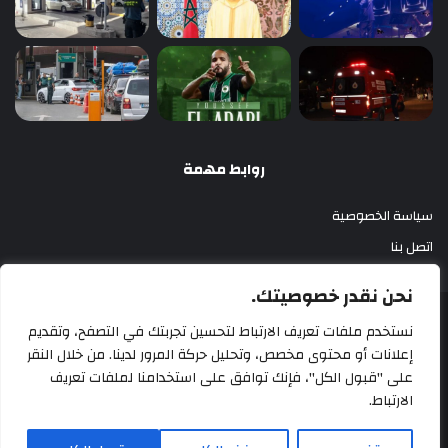
روابط مهمة
سياسة الخصوصية
اتصل بنا
نحن نقدر خصوصيتك.
أزري بريس 2025
نستخدم ملفات تعريف الارتباط لتحسين تجربتك في التصفح، وتقديم
إعلانات أو محتوى مخصص، وتحليل حركة المرور لدينا. من خلال النقر
سياسة الخصوصية
اتصل بنا
على "قبول الكل"، فإنك توافق على استخدامنا لملفات تعريف
الارتباط.
‫X
فيسبوك
‫YouTube
انستقرام