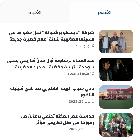
الأشهر
الأخيرة
شركة “ديسكو برشلونة” تعزز حضورها في
السينما المغربية بثلاثة أفلام قصيرة جديدة
يوليو 3, 2025
عبد السلام برشلونة أول فنان أمازيغي يتغنى
بالوحدة الترابية وقضية الصحراء المغربية
أكتوبر 31, 2025
نادي شباب الريف الناظوري ضد نادي أتليتيك
الناظور
مايو 20, 2025
مدرسة عمر المختار تحتفي برمزين من
رموزها في حفل تكريمي مؤثر
مايو 29, 2025