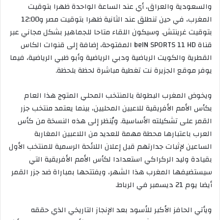
والسعودية والعراق، أي عند الساعة الواحدة ظهرا بتوقيت
المغرب، في حين تنطلق عند الثانية ظهرا بتوقيت مصر و12:00
بتوقيت غرينتش. وسيكون اللقاء متاحا للجماهير بشكل مجاني عبر
قناة beIN SPORTS 11 HD المفتوحة، إضافة إلى قنوات الكاس
القطرية والكويت الرياضية ودبي الرياضية وأبو ظبي الرياضية، فيما
يوفر موقع الجزيرة نت تغطية مباشرة لحظة بلحظة.
ويخوض المغرب البطولة بالمنتخب المحلي المتوج هذا العام
بكأس الأمم الأفريقية للاعبين المحليين، بينما يعتمد منتخب جزر
القمر على تشكيلته الأساسية. ويُنظر إلى هذه النسخة من كأس
العرب باعتبارها محطة مهمة للعديد من اللاعبين المغاربة
الساعين لإثبات جدارتهم قبل إعلان اللائحة الرسمية للمنتخب الأول
بقيادة وليد الركراكي استعدادا لكأس الأمم الأفريقية التي
سيستضيفها المغرب هذا الشهر، ويفتتحها بمباراة ضد جزر القمر
أيضا يوم 21 ديسمبر في الرباط.
ويأتي الحافز الأكبر للأسود بعد الإنجاز التاريخي الذي حققه