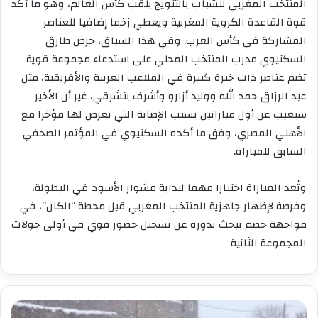
المنتخب المغربي للشباب بالتتويج بلقب كأس العالم، وهو ما أكد
قوة القاعدة الكروية المغربية ويعطي زخما إضافيا للعناصر
المشاركة في كأس العرب. وفي هذا السياق، حرص طارق
السكتيوي مدرب المنتخب المحلي على استدعاء مجموعة قوية
تضم عناصر ذات خبرة كبيرة في الملاعب العربية والأفريقية، مثل
عبد الرزاق حمد الله ووليد أزارو وأشرف بنشرقي، غير أن الأخير
سيغيب عن أول مباراتين بسبب الإصابة التي تعرض لها مؤخرا مع
الأهلي المصري، وفق ما أكده السكتيوي في المؤتمر الصحفي
السابق للمباراة.
وتُعد المباراة اختبارا مهما لبداية مشوار الأسود في البطولة،
وفرصة لإظهار جاهزية المنتخب المغربي قبل محطة “الكان”، في
مواجهة خصم يبحث بدوره عن تسجيل حضور قوي في أولى جولات
المجموعة الثانية
تساقطات