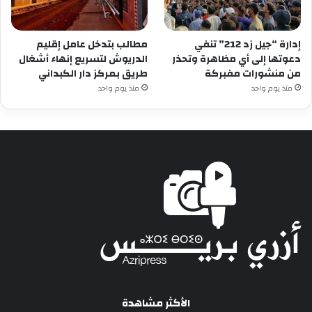
إدارة “جيل زد 212” تنفي
مطالب بتدخل عامل إقليم
دعوتها إلى أي مظاهرة وتحذر
الدريوش لتسريع إنهاء أشغال
من منشورات مفبركة
طريق بمركز دار الكبداني
منذ يوم واحد
منذ يوم واحد
الأكثر مشاهدة