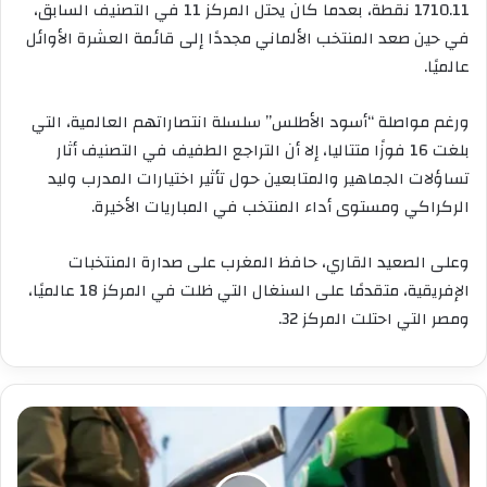
1710.11 نقطة، بعدما كان يحتل المركز 11 في التصنيف السابق،
في حين صعد المنتخب الألماني مجددًا إلى قائمة العشرة الأوائل
عالميًا.
ورغم مواصلة “أسود الأطلس” سلسلة انتصاراتهم العالمية، التي
بلغت 16 فوزًا متتاليا، إلا أن التراجع الطفيف في التصنيف أثار
تساؤلات الجماهير والمتابعين حول تأثير اختيارات المدرب وليد
الركراكي ومستوى أداء المنتخب في المباريات الأخيرة.
وعلى الصعيد القاري، حافظ المغرب على صدارة المنتخبات
الإفريقية، متقدمًا على السنغال التي ظلت في المركز 18 عالميًا،
ومصر التي احتلت المركز 32.
انخفاض
طفيف
في
أسعار