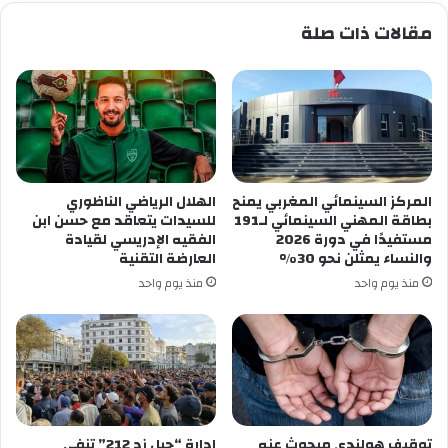
مقالات ذات صلة
المركز السينمائي المغربي يمنح
الهلال الرياضي الناظوري
بطاقة المهني السينمائي لـ191
للسيدات يتعاقد مع حسن ابن
مستفيدًا في دورة 2026
الفقيه الإدريسي لقيادة
والنساء يمثلن نحو 30%
العارضة التقنية
منذ يوم واحد
منذ يوم واحد
توقيف هولندي مبحوث عنه
إدارة “جيل زد 212” تنفي