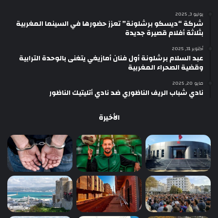
يوليو 3, 2025
شركة “ديسكو برشلونة” تعزز حضورها في السينما المغربية
بثلاثة أفلام قصيرة جديدة
أكتوبر 31, 2025
عبد السلام برشلونة أول فنان أمازيغي يتغنى بالوحدة الترابية
وقضية الصحراء المغربية
مايو 20, 2025
نادي شباب الريف الناظوري ضد نادي أتليتيك الناظور
الأخيرة