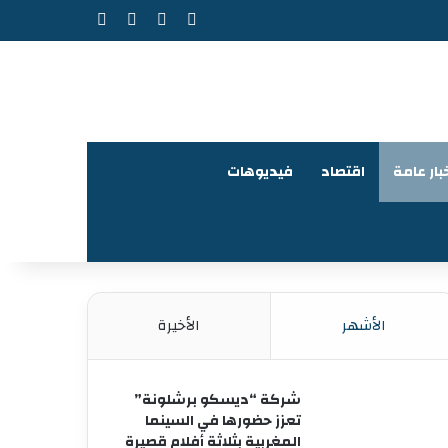
‫X
فيسبوك
‫YouTube
انستقرام
بار عامة
اقتصاد
فيديوهات
الأشهر
الأخيرة
شركة “ديسكو برشلونة”
تعزز حضورها في السينما
المغربية بثلاثة أفلام قصيرة