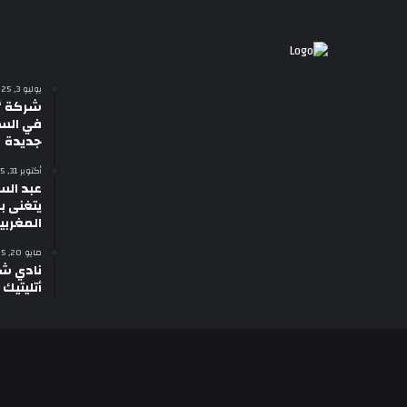
يوليو 3, 2025
شركة “
في السي
جديدة
أكتوبر 31, 2025
عبد الس
يتغنى با
المغربي
مايو 20, 2025
نادي شب
أتليتيك 