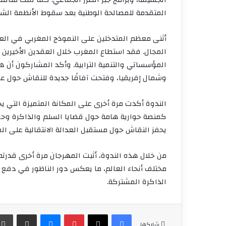
المتقدمة للمصالحة الوطنية بعد سقوط الأنظمة الشمو
أثنى معظم المتدخلين على النموذج المغربي في العدالة
المجال. فقد استطاع المغرب خلال العقدين الأخيرين أ
المؤسساتي والتنمية الترابية. وأكد المشاركون أن 
وشمال إفريقيا، وفتحت آفاقًا جديدة للنقاش حول عول
الندوة أكدت مرة أخرى على المكانة المتميزة التي يح
كمنصة حوارية هامة حول قضايا السلم والذاكرة وحق
يحفز النقاش حول مستقبل العدالة الانتقالية على ا
من خلال هذه الندوة، أثبت المهرجان مرة أخرى قدرته
مختلف أنحاء العالم، ما يعكس دور الناظور في دفع ال
الذاكرة المشتركة.
فيسبوك
‫X
بينتيريست
ماسنجر
مشاركة عبر البريد
شاركها