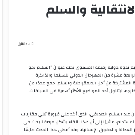
لانتقالية والسلم
2 دقائق
ظور، صباح اليوم الأحد 16 نونبر، تنظيم ندوة دولية رفيعة المستوى تحت عنوان “السلام نحو
الرابعة عشرة من المهرجان الدولي للسينما والذاكرة
 المشتركة من أجل الديمقراطية والسلم، جمع عددًا من
جه، ليتناول أحد المواضيع الأكثر أهمية في السياقات
ان عبد السلام الصديقي، الذي أكد على ضرورة تبني مقاربات
المستدام، مشيرًا إلى أن هذا اللقاء يشكل فرصة للبحث في
 العدالة والحقوق الإنسانية. وقد أعطى هذا الحدث طابعًا