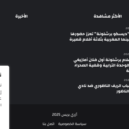
الأكثر مشاهدة
الأخيرة
ديسكو برشلونة” تعزز حضورها
نما المغربية بثلاثة أفلام قصيرة
لام برشلونة أول فنان أمازيغي
لوحدة الترابية وقضية الصحراء
ة
ن
ن
اب الريف الناظوري ضد نادي
الناظور
إ
ع
ال
أزري بريس 2025
سياسة الخصوصية
اتصل بنا