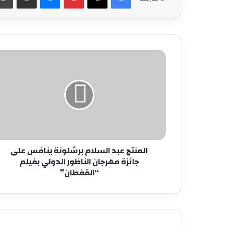
المنتج
عبد
السلام
برشلونة
ينافس
على
جائزة
مهرجان
الناظور
الدولي
المنتج عبد السلام برشلونة ينافس على
بفيلم
جائزة مهرجان الناظور الدولي بفيلم
“القفطان”
“القفطان”