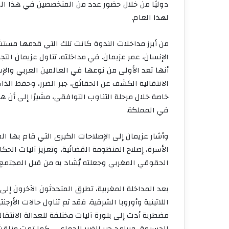
دوليًا من خلال حضور عدد من المتخصصين في هذا ال
لهذا العام.
من أبرز مداخلات الندوة كانت تلك التي قدمها مست
الإنسان، عمر عزيمان. في مداخلته، تناول عزيمان التجرب
أنها تعد الأولى من نوعها في العالمين العربي وال
الانتقالية الكشف عن الحقائق، جبر الضرر، وحفظ الذ
خاصة خلال مرحلة التناوب التوافقي، مشيرًا إلى أن 
في المملكة.
وأشار عزيمان إلى الإصلاحات الكبرى التي قام بها 
الأسرة، إصلاح المنظومة القضائية، وتعزيز آليات الح
الحقوقي المغربي وجعلته يُشاد به من قبل المجتمع 
بعد المداخلة المغربية، تطرق المتحدثون الآخرون إلى ت
اللاتينية وأوروبا الشرقية. فقد تم تناول حالات الأرجن
مضطربة أدت إلى بلورة آليات مختلفة للعدالة الانتق
الجسيمة، وبرامج جبر الضرر الجماعي. كما تمت مناقشة