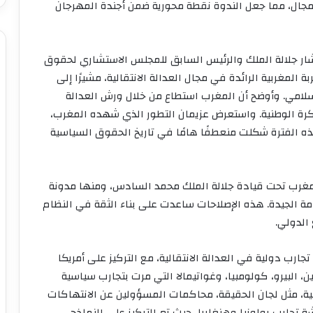
مجال، مما جعل الندوة نقطة محورية ضمن أجندة المهرجان
شار جلالة الملك والرئيس السابق للمجلس الاستشاري لحقوق
ة المغربية الرائدة في مجال العدالة الانتقالية، مشيرًا إلى
إسلامي. وأوضح أن المغرب استطاع من خلال ورش العدالة
اكرة الوطنية. واستعرض عزيمان التطور الذي شهده المغرب،
هذه الفترة شكلت منعطفًا هامًا في تاريخ الحقوق السياسية
المغرب تحت قيادة جلالة الملك محمد السادس، ومنها مدونة
كامة الجيدة. هذه الإصلاحات ساعدت على بناء الثقة في النظام
الدولي.
جارب دولية في العدالة الانتقالية، مع التركيز على أمريكا
تين، البيرو، كولومبيا، وغواتيمالا التي مرت بتجارب سياسية
الية، مثل لجان الحقيقة، محاكمات المسؤولين عن الانتهاكات
 تجارب بولونيا وهنغاريا، حيث تم التركيز على النماذج