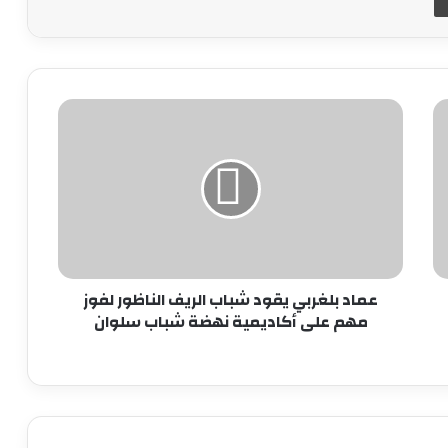
عماد
بلغربي
يقود
شباب
الريف
الناظور
لفوز
مهم
على
أكاديمية
عماد بلغربي يقود شباب الريف الناظور لفوز
نهضة
مهم على أكاديمية نهضة شباب سلوان
شباب
سلوان