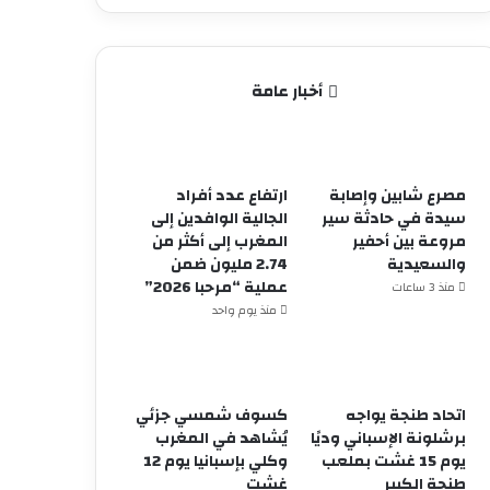
أخبار عامة
مصرع شابين وإصابة
ارتفاع عدد أفراد
سيدة في حادثة سير
الجالية الوافدين إلى
مروعة بين أحفير
المغرب إلى أكثر من
والسعيدية
2.74 مليون ضمن
عملية “مرحبا 2026”
منذ 3 ساعات
منذ يوم واحد
اتحاد طنجة يواجه
كسوف شمسي جزئي
برشلونة الإسباني وديًا
يُشاهد في المغرب
يوم 15 غشت بملعب
وكلي بإسبانيا يوم 12
طنجة الكبير
غشت