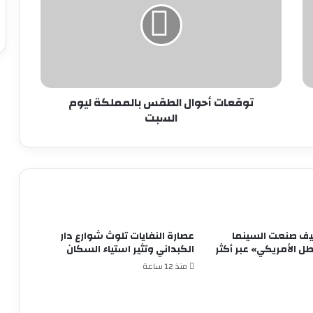
بالمملكة
ليوم
السبت
توقعات أحوال الطقس بالمملكة ليوم
السبت
يف صنعت السينما
عصارة النفايات تلوث شوارع دار
ل الأمريكي» عبر أكثر
الكبداني وتثير استياء السكان
منذ 12 ساعة