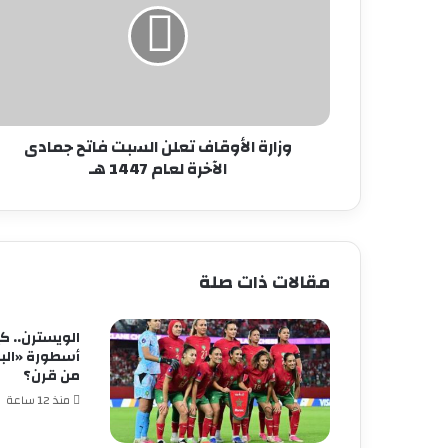
السبت
فاتح
جمادى
الآخرة
لعام
1447
هـ
وزارة الأوقاف تعلن السبت فاتح جمادى
الآخرة لعام 1447 هـ
مقالات ذات صلة
الويسترن.. ك
أسطورة «البط
من قرن؟
منذ 12 ساعة