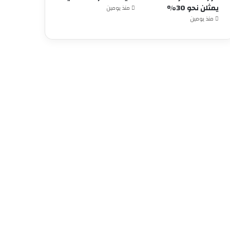
يمثلن نحو 30%
منذ يومين
منذ يومين