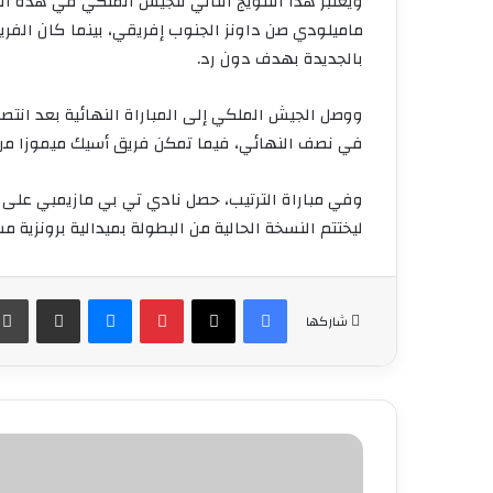
ماميلودي صن داونز الجنوب إفريقي، بينما كان الفر
بالجديدة بهدف دون رد.
في نصف النهائي، فيما تمكن فريق أسيك ميموزا من
ليختتم النسخة الحالية من البطولة بميدالية برونزية م
فيسبوك
‫X
بينتيريست
ماسنجر
مشاركة عبر البريد
شاركها
وزارة
الأوقاف
تعلن