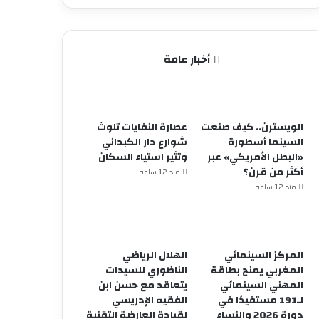
أخبار عامة
الويسترن.. كيف صنعت
عصارة النفايات تلوث
السينما أسطورة
شوارع دار الكبداني
«البطل الأمريكي» عبر
وتثير استياء السكان
أكثر من قرن؟
منذ 12 ساعة
منذ 12 ساعة
المركز السينمائي
الهلال الرياضي
المغربي يمنح بطاقة
الناظوري للسيدات
المهني السينمائي
يتعاقد مع حسن ابن
لـ191 مستفيدًا في
الفقيه الإدريسي
دورة 2026 والنساء
لقيادة العارضة التقنية