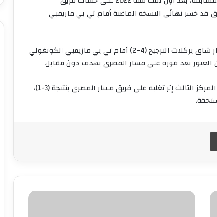
ويعتبر هذا التتويج الثاني للجيش الملكي في هذه المسابقة، بعد أول لقب سنة 2022 على حساب فريق
يق قد خسر نهائي النسخة الماضية أمام تي بي مازيمبي
ووصل الجيش الملكي إلى المباراة النهائية بعد انتصار شاق بركلات الترجيح (4–2) أمام تي بي مازيمبي الكونغولي
 العبور بعد فوزه على مسار المصري بهدف دون مقابل.
وفي مباراة الترتيب، حصل نادي تي بي مازيمبي على المركز الثالث إثر تغلبه على فريق مسار المصري بنتيجة (3-1)،
ستحقة.
طباعة
توقعات
أحوال
الطقس