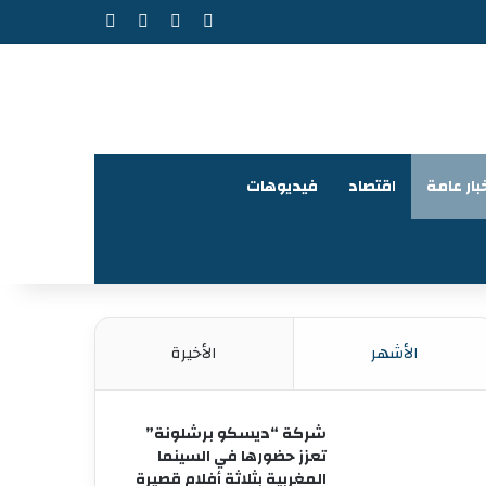
‫X
فيسبوك
‫YouTube
انستقرام
بار عامة
اقتصاد
فيديوهات
الأشهر
الأخيرة
شركة “ديسكو برشلونة”
تعزز حضورها في السينما
المغربية بثلاثة أفلام قصيرة