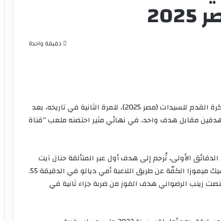
202
دقيقة واحدة
أحرز فريق الجيش الملكي لقب عصبة أبطال إفريقيا لكرة القدم للسيدات (مصر 2025)، للمرة الثانية في تاريخه، بعد
هدفين مقابل هدف واحد، في نهائي مثير احتضنه ملعب “قناة
قائق الأولى، تُرجم إلى هدف أول عبر المتألقة حنان آيت
الحاج من ضربة جزاء في الدقيقة 13، قبل أن تعادل أسيك ميموزا الكفّة عن طريق اللاعبة أمي ديالو في الدقيقة 55.
قتنصت زينب الرضواني هدف الفوز من ضربة جزاء ثانية في