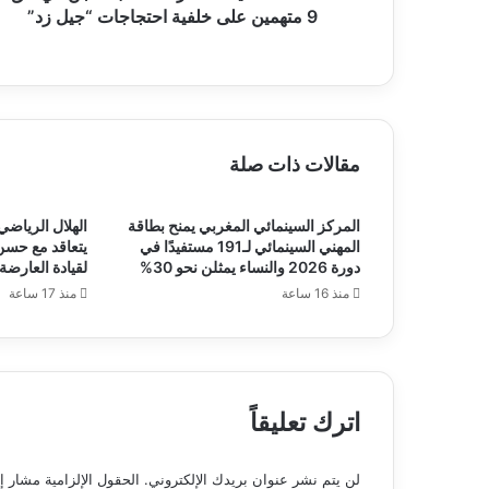
خلفية
9 متهمين على خلفية احتجاجات “جيل زد”
احتجاجات
“جيل
زد”
مقالات ذات صلة
المركز السينمائي المغربي يمنح بطاقة
الهلال الرياضي
المهني السينمائي لـ191 مستفيدًا في
يتعاقد مع حسن 
دورة 2026 والنساء يمثلن نحو 30%
لقيادة العارضة 
منذ 16 ساعة
منذ 17 ساعة
اترك تعليقاً
لن يتم نشر عنوان بريدك الإلكتروني.
الحقول الإلزامية مشار إل