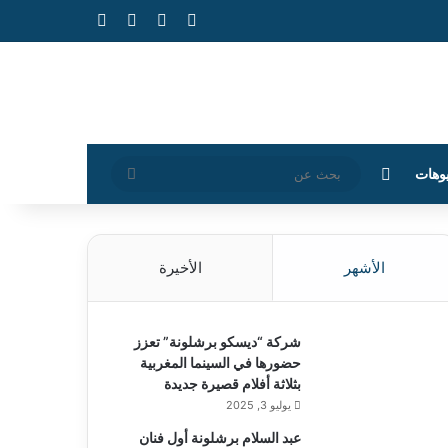
‫X
فيسبوك
‫YouTube
انستقرام
الوضع المظلم
بحث
وهات
عن
الأشهر
الأخيرة
شركة “ديسكو برشلونة” تعزز
حضورها في السينما المغربية
بثلاثة أفلام قصيرة جديدة
يوليو 3, 2025
عبد السلام برشلونة أول فنان