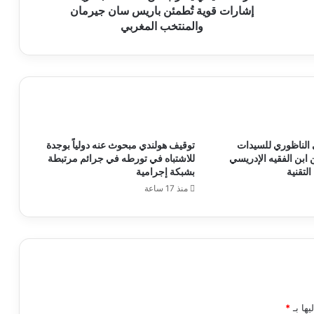
سان
إشارات قوية تُطمئن باريس سان جيرمان
جيرمان
والمنتخب المغربي
والمنتخب
المغربي
 الناظوري للسيدات
توقيف هولندي مبحوث عنه دولياً بوجدة
ابن الفقيه الإدريسي
للاشتباه في تورطه في جرائم مرتبطة
التقنية
بشبكة إجرامية
منذ 17 ساعة
يها بـ
*