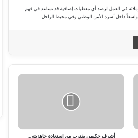
ملائه في العمل لرصد أي معطيات إضافية قد تساعد في فهم
واسعاً داخل أسرة الأمن الوطني وفي محيط الراحل.
طباعة
أشرف
حكيمي
يقترب
من
استعادة
جاهزيته…
إشارات
قوية
تُطمئن
باريس
أشرف حكيمي يقترب من استعادة جاهزيته…