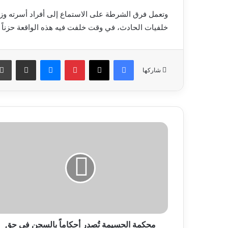
وتعمل فرق الشرطة على الاستماع إلى أفراد أسرته وز
خلفيات الحادث، في وقت خلفت فيه هذه الواقعة حزناً 
فيسبوك
‫X
بينتيريست
ماسنجر
مشاركة عبر البريد
شاركها
محكمة
الحسيمة
تُصدر
أحكاماً
بالسجن
في
حق
9
متهمين
على
محكمة الحسيمة تُصدر أحكاماً بالسجن في حق