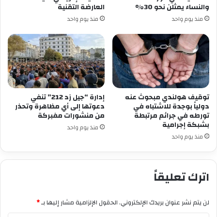
والنساء يمثلن نحو 30%
العارضة التقنية
منذ يوم واحد
منذ يوم واحد
توقيف هولندي مبحوث عنه
إدارة “جيل زد 212” تنفي
دولياً بوجدة للاشتباه في
دعوتها إلى أي مظاهرة وتحذر
تورطه في جرائم مرتبطة
من منشورات مفبركة
بشبكة إجرامية
منذ يوم واحد
منذ يوم واحد
اترك تعليقاً
لن يتم نشر عنوان بريدك الإلكتروني.
الحقول الإلزامية مشار إليها بـ
*