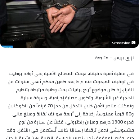
Screenshot
ازري بريس – متابعة
في عملية أمنية دقيقة، نجحت المصالح الأمنية بحي أولاد بوطيب
في توقيف المبحوث عنه م.ط بعد كمين محكم أنهى سنوات من
الفرار، إذ كان موضوع أربع برقيات بحث وطنية مرتبطة بتنظيم
الهجرة غير الشرعية، وتكوين عصابة إجرامية، وسرقة سيارة.
وتمكنت عناصر الأمن خلال التدخل من حجز 70 غراماً من الكوكايين
و60 قرصاً مهلوساً، إضافة إلى أربعة هواتف نقالة ومبلغ مالي
قدره 1900 درهم وميزان إلكتروني، فضلاً عن سيارة من نوع
ميتسوبيشي تحمل ترقيمًا إسبانيًا كانت تُستعمل في التنقل. وقد
جرى وضع الموقوف تحت تدابير الحراسة النظرية رهن إشارة البحث