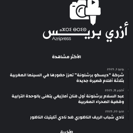
الأكثر مشاهدة
يوليو 3, 2025
شركة “ديسكو برشلونة” تعزز حضورها في السينما المغربية
بثلاثة أفلام قصيرة جديدة
أكتوبر 31, 2025
عبد السلام برشلونة أول فنان أمازيغي يتغنى بالوحدة الترابية
وقضية الصحراء المغربية
مايو 20, 2025
نادي شباب الريف الناظوري ضد نادي أتليتيك الناظور
الأخيرة