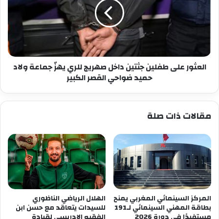
جثتين
داخل
صهريج
للري
يهزّ
جماعة
ولاد
العثور على طفلين جثتين داخل صهريج للري يهزّ جماعة ولاد
حميد
حميد ضواحي القصر الكبير
ضواحي
القصر
الكبير
مقالات ذات صلة
المركز السينمائي المغربي يمنح
الهلال الرياضي الناظوري
بطاقة المهني السينمائي لـ191
للسيدات يتعاقد مع حسن ابن
مستفيدًا في دورة 2026
الفقيه الإدريسي لقيادة