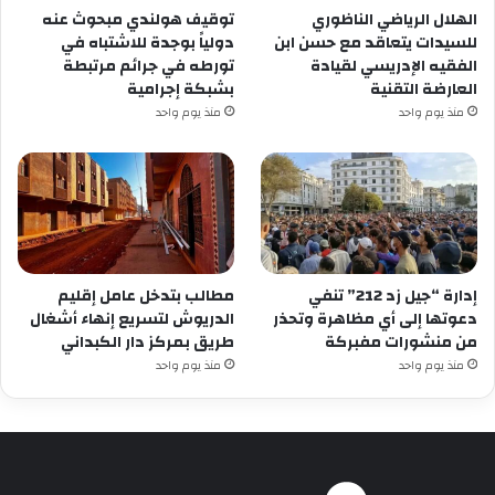
الهلال الرياضي الناظوري
توقيف هولندي مبحوث عنه
للسيدات يتعاقد مع حسن ابن
دولياً بوجدة للاشتباه في
الفقيه الإدريسي لقيادة
تورطه في جرائم مرتبطة
العارضة التقنية
بشبكة إجرامية
منذ يوم واحد
منذ يوم واحد
إدارة “جيل زد 212” تنفي
مطالب بتدخل عامل إقليم
دعوتها إلى أي مظاهرة وتحذر
الدريوش لتسريع إنهاء أشغال
من منشورات مفبركة
طريق بمركز دار الكبداني
منذ يوم واحد
منذ يوم واحد