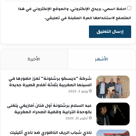
احفظ اسمي، بريدي الإلكتروني، والموقع الإلكتروني في هذا
المتصفح لاستخدامها المرة المقبلة في تعليقي.
الأشهر
الأخيرة
شركة “ديسكو برشلونة” تعزز حضورها في
السينما المغربية بثلاثة أفلام قصيرة جديدة
يوليو 3, 2025
عبد السلام برشلونة أول فنان أمازيغي يتغنى
بالوحدة الترابية وقضية الصحراء المغربية
أكتوبر 31, 2025
نادي شباب الريف الناظوري ضد نادي أتليتيك