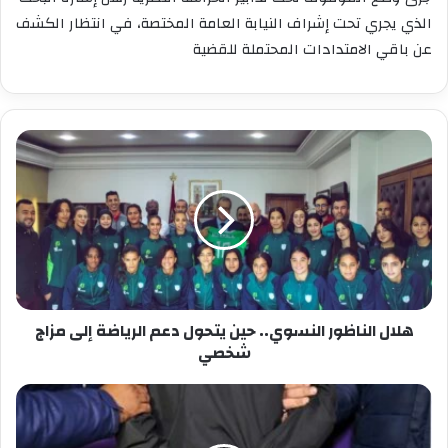
الذي يجري تحت إشراف النيابة العامة المختصة، في انتظار الكشف
عن باقي الامتدادات المحتملة للقضية
هلال
الناظور
النسوي..
حين
يتحول
دعم
الرياضة
إلى
مزاج
شخصي
هلال الناظور النسوي.. حين يتحول دعم الرياضة إلى مزاج
شخصي
العثور
على
طفلين