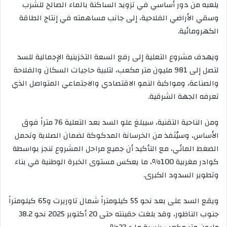
يلعبه من دور أساسي في تزويد الساكنة بالماء الصالح للشرب
وسقي الأراضي الفلاحية، إلى جانب مساهمته في إنتاج الطاقة
الكهرومائية.
ويهدف مشروع التعلية إلى رفع السعة التخزينية الإجمالية للسد
لتصل إلى 981 مليون متر مكعب، لتلبية حاجيات السكان والفلاحة
والصناعة، ومواكبة النمو الاقتصادي والاجتماعي المتواصل الذي
تعرفه الجهة الشرقية.
ومن الناحية التقنية، سيبلغ علو السد بعد التعلية 76 متراً فوق
الأساس، وسيُنَفذ من الخرسانة المدكوكة لضمان الصلابة وتحمل
الضغط المائي، مع التأكيد أن جميع مراحل المشروع تنجز بواسطة
كوادر مغربية 100٪، ما يعكس مستوى الخبرة الوطنية في بناء
وتطوير السدود الكبرى.
ويقع السد على بعد نحو 55 كيلومتراً شمال تاوريرت و65 كيلومتراً
جنوب الناظور، وقد بلغت حقينته حتى 20 أكتوبر 2025 نحو 38.2