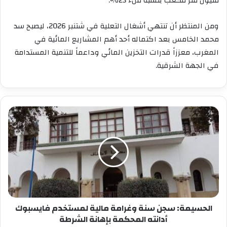
مليون متر مكعب بنسبة ملء 23٪.
ومن المنتظر أن تنتهي أشغال التعلية في شتنبر 2026، ليصبح سد
محمد الخامس بعد اكتماله أحد أهم المشاريع المائية في
المغرب، معززاً قدرات التخزين المائي وداعماً للتنمية المستدامة
في الجهة الشرقية.
الحسيمة:
سجن
سنة
وغرامة
مالية
لمستخدم
فايسبوك
أدانته
المحكمة
بإهانة
الحسيمة: سجن سنة وغرامة مالية لمستخدم فايسبوك
الشرطة
أدانته المحكمة بإهانة الشرطة