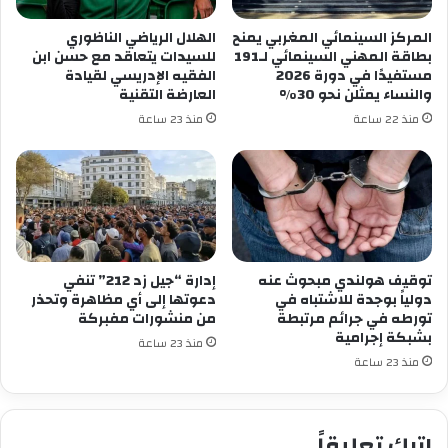
المركز السينمائي المغربي يمنح
الهلال الرياضي الناظوري
بطاقة المهني السينمائي لـ191
للسيدات يتعاقد مع حسن ابن
مستفيدًا في دورة 2026
الفقيه الإدريسي لقيادة
والنساء يمثلن نحو 30%
العارضة التقنية
منذ 22 ساعة
منذ 23 ساعة
توقيف هولندي مبحوث عنه
إدارة “جيل زد 212” تنفي
دولياً بوجدة للاشتباه في
دعوتها إلى أي مظاهرة وتحذر
تورطه في جرائم مرتبطة
من منشورات مفبركة
بشبكة إجرامية
منذ 23 ساعة
منذ 23 ساعة
اترك تعليقاً