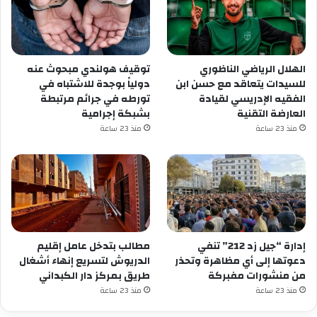
الهلال الرياضي الناظوري
توقيف هولندي مبحوث عنه
للسيدات يتعاقد مع حسن ابن
دولياً بوجدة للاشتباه في
الفقيه الإدريسي لقيادة
تورطه في جرائم مرتبطة
العارضة التقنية
بشبكة إجرامية
منذ 23 ساعة
منذ 23 ساعة
إدارة “جيل زد 212” تنفي
مطالب بتدخل عامل إقليم
دعوتها إلى أي مظاهرة وتحذر
الدريوش لتسريع إنهاء أشغال
من منشورات مفبركة
طريق بمركز دار الكبداني
منذ 23 ساعة
منذ 23 ساعة