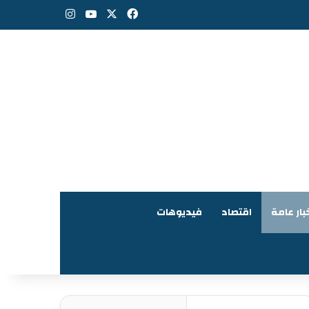
‫X
فيسبوك
‫YouTube
انستقرام
بار عامة
اقتصاد
فيديوهات