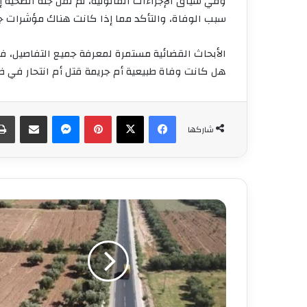
وفي سياق الإجراءات القانونية، تم نقل جثة الضحية 
سبب الوفاة، والتأكد مما إذا كانت هناك مؤشرات جنا
الأبحاث القضائية مستمرة لمعرفة جميع التفاصيل، ف
هل كانت وفاة طبيعية أم جريمة قتل أم انتحار في ظ
فيسبوك
‫X
بينتيريست
ماسنجر
مشاركة عبر البريد
شاركها
الناظور..
الانتهاء
من
توسعة
وتقوية
الطريق
الوطنية
رقم