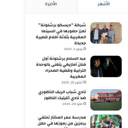
الأشهر
الأخيرة
شركة “ديسكو برشلونة”
تعزز حضورها في السينما
المغربية بثلاثة أفلام قصيرة
جديدة
يوليو 3, 2025
عبد السلام برشلونة أول
فنان أمازيغي يتغنى بالوحدة
الترابية وقضية الصحراء
المغربية
أكتوبر 31, 2025
نادي شباب الريف الناظوري
ضد نادي أتليتيك الناظور
مايو 20, 2025
مدرسة عمر المختار تحتفي
برمزين من رموزها في حفل