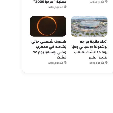
عملية “مرحبا 2026”
منذ 5 ساعات
منذ يوم واحد
اتحاد طنجة يواجه
كسوف شمسي جزئي
برشلونة الإسباني وديًا
يُشاهد في المغرب
يوم 15 غشت بملعب
وكلي بإسبانيا يوم 12
طنجة الكبير
غشت
منذ يوم واحد
منذ يوم واحد