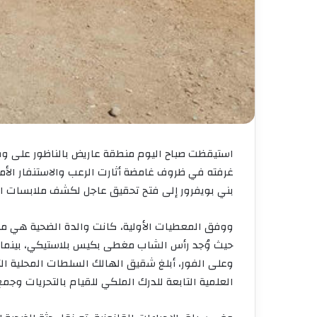
استيقظت صباح اليوم منطقة عاريض بالناظور على وقع
غرفته في ظروف غامضة أثارت الرعب والاستنفار ال
بني بويفرور إلى فتح تحقيق عاجل لكشف ملابسات ال
ووفق المعطيات الأولية، كانت والدة الضحية هي م
حيث وُجد رأس الشاب مغطى بكيس بلاستيكي، بينما كا
وعلى الفور، أبلغ شقيق الهالك السلطات المحلية ال
العلمية التابعة للدرك الملكي للقيام بالتحريات وجمع 