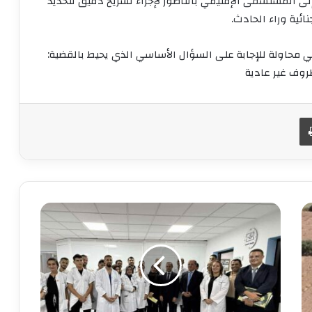
إلى المستشفى الإقليمي بالناظور لإجراء تشريح دقيق لتحديد
ئية وراء الحادث.
ي محاولة للإجابة على السؤال الأساسي الذي يحيط بالقضية:
روف غير عادية
طباعة
زيارة
مفاجئة
لوزير
الصحة
إلى
المستشفى
الحسني
بالناظور