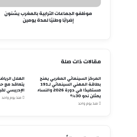
يومين
موظفو الجماعات الترابية بالمغرب يشنون
إضرابًا وطنيًا لمدة يومين
مقالات ذات صلة
المركز السينمائي المغربي يمنح
الهلال الريا
بطاقة المهني السينمائي لـ191
يتعاقد مع حس
مستفيدًا في دورة 2026 والنساء
الإدريسي لقيا
يمثلن نحو 30%
منذ يوم واحد
منذ يوم واحد