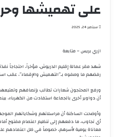
على تهميشها وحرما
سبتمبر 24, 2025
ازري بريس – متابعة
شهد مقر عمالة إقليم الدريوش، مؤخراً، احتجاجاً نفذ
رفضهم ما وصفوه بـ”التهميش والإقصاء”، عقب استثن
ورفع المحتجون شعارات تطالب بإنصافهم وتمتيعهم
أن دواوير أخرى بالجماعة استفادت من الكهرباء، بينم
وأوضحت الساكنة أن مراسلاتهم وشكاياتهم الموجهة 
أي تجاوب، ما دفعهم إلى تنظيم اعتصام مفتوح أمام م
معاناة يومية لأسرهم، خصوصاً في ظل اعتمادهم على وس