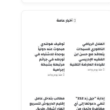
أخبار عامة
الهلال الرياضي
توقيف هولندي
الناظوري للسيدات
مبحوث عنه دولياً
يتعاقد مع حسن ابن
بوجدة للاشتباه في
الفقيه الإدريسي
تورطه في جرائم
لقيادة العارضة التقنية
مرتبطة بشبكة
إجرامية
منذ يوم واحد
منذ يوم واحد
إدارة “جيل زد 212”
مطالب بتدخل عامل
تنفي دعوتها إلى أي
إقليم الدريوش لتسريع
مظاهرة وتحذر من
إنهاء أشغال طريق