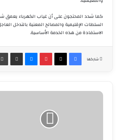
والمعيشية.
كما شدد المحتجون على أن غياب الكهرباء يعمق شعو
السلطات الإقليمية والمصالح المعنية بالتدخل العا
الاستفادة من هذه الخدمة الأساسية.
فيسبوك
‫X
بينتيريست
ماسنجر
مشاركة عبر البريد
شاركها
موظفو
الجماعات
الترابية
بالمغرب
يشنون
إضرابًا
وطنيًا
لمدة