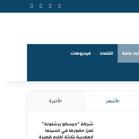
‫X
فيسبوك
‫YouTube
انستقرام
بار عامة
اقتصاد
فيديوهات
الأشهر
الأخيرة
شركة “ديسكو برشلونة”
تعزز حضورها في السينما
المغربية بثلاثة أفلام قصيرة