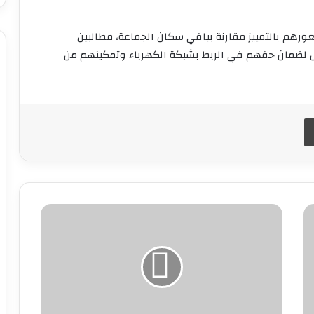
رهم بالتمييز مقارنة بباقي سكان الجماعة، مطالبين
جل لضمان حقهم في الربط بشبكة الكهرباء وتمكينهم من
طباعة
وهبي:
"جئنا
بطموحات
كبيرة
إلى
المونديال
وغداً
ستكتمل