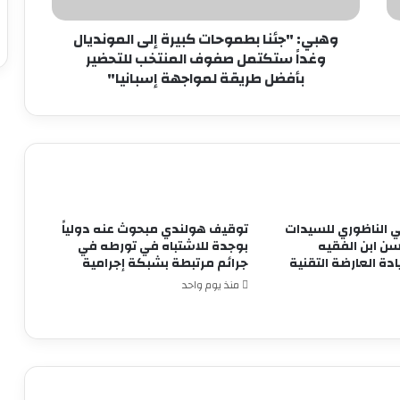
صفوف
المنتخب
وهبي: "جئنا بطموحات كبيرة إلى المونديال
للتحضير
وغداً ستكتمل صفوف المنتخب للتحضير
بأفضل
بأفضل طريقة لمواجهة إسبانيا"
طريقة
لمواجهة
إسبانيا"
ضي الناظوري للسيدات
توقيف هولندي مبحوث عنه دولياً
ن ابن الفقيه
بوجدة للاشتباه في تورطه في
دة العارضة التقنية
جرائم مرتبطة بشبكة إجرامية
منذ يوم واحد