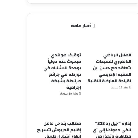
أخبار عامة
الهلال الرياضي
توقيف هولندي
الناظوري للسيدات
مبحوث عنه دولياً
يتعاقد مع حسن ابن
بوجدة للاشتباه في
الفقيه الإدريسي
تورطه في جرائم
لقيادة العارضة التقنية
مرتبطة بشبكة
إجرامية
منذ 15 ساعة
منذ 16 ساعة
إدارة “جيل زد 212”
مطالب بتدخل عامل
تنفي دعوتها إلى أي
إقليم الدريوش لتسريع
مظاهرة وتحذر من
إنهاء أشغال طريق