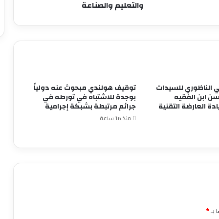
والصحة
والتعليم والصناعة
والتعليم
والصناعة
ضي الناظوري للسيدات
توقيف هولندي مبحوث عنه دولياً
ن ابن الفقيه
بوجدة للاشتباه في تورطه في
دة العارضة التقنية
جرائم مرتبطة بشبكة إجرامية
منذ 16 ساعة
 بـ
*