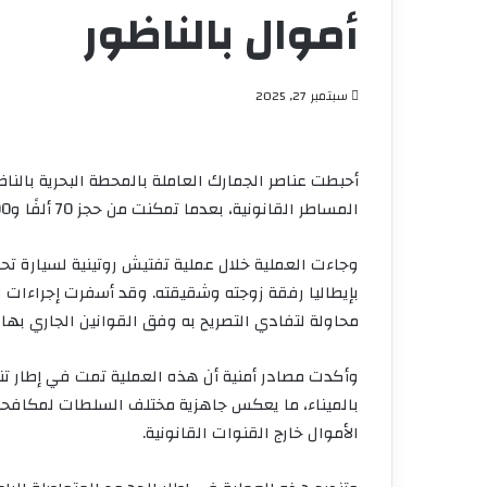
أموال بالناظور
سبتمبر 27, 2025
أحبطت عناصر الجمارك العاملة بالمحطة البحرية بالنا
المساطر القانونية، بعدما تمكنت من حجز 70 ألفًا و100 يورو لم يُصرّح به لدى المصالح المختصة.
وجاءت العملية خلال عملية تفتيش روتينية لسيارة تحم
بإيطاليا رفقة زوجته وشقيقته. وقد أسفرت إجراءات ال
محاولة لتفادي التصريح به وفق القوانين الجاري بها 
وأكدت مصادر أمنية أن هذه العملية تمت في إطار تنس
بالميناء، ما يعكس جاهزية مختلف السلطات لمكافح
الأموال خارج القنوات القانونية.