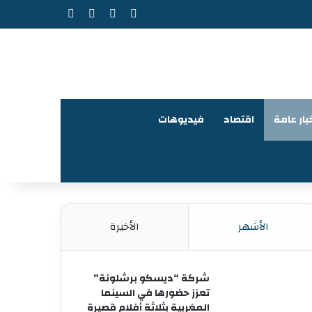
‫X
فيسبوك
‫YouTube
انستقرام
بار عامة
اقتصاد
فيديوهات
الأشهر
الأخيرة
شركة “ديسكو برشلونة”
تعزز حضورها في السينما
المغربية بثلاثة أفلام قصيرة