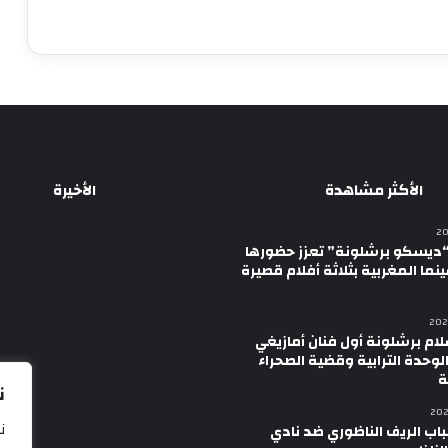
الأكثر مشاهدة
الأخيرة
ديسكو برشلونة” تعزز حضورها
نما المغربية بثلاثة أفلام قصيرة
لام برشلونة أول فنان أمازيغي
لوحدة الترابية وقضية الصحراء
ة
ن
ن
اب الريف الناظوري ضد نادي