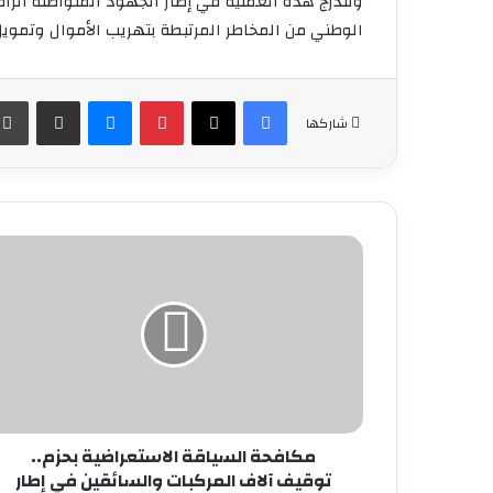
وتندرج هذه العملية في إطار الجهود المتواصلة الرامي
الوطني من المخاطر المرتبطة بتهريب الأموال وتموي
فيسبوك
‫X
بينتيريست
ماسنجر
مشاركة عبر البريد
شاركها
مكافحة
السياقة
الاستعراضية
بحزم..
توقيف
آلاف
المركبات
والسائقين
في
إطار
مكافحة السياقة الاستعراضية بحزم..
جهود
توقيف آلاف المركبات والسائقين في إطار