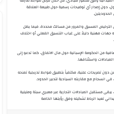
ا الميدانية وفق منظور سيادي، من خلال فرض ضوابط صارمة
ل، دون إصدار أي توضيحات رسمية حول طبيعة العلاقة
الحدوديتين.
 الترخيص المسبق والمرور من مسالك محددة، فيما يظل
ره جهات مهنية دليلاً على غياب التنسيق الفعلي أو اختلاف
فية من الحكومة الإسبانية حول مآل الاتفاق، كما تدعو إلى
المبادلات واستئنافها.
دون تصريحات علنية، مكتفياً بتطبيق ضوابط تدريجية تمنحه
 في انسجام مع مقاربته السيادية لتدبير الحدود.
يبقى مستقبل المبادلات التجارية عبر معبري سبتة ومليلية
يداني تعيد الرباط تشكيله وفق رؤيتها الخاصة