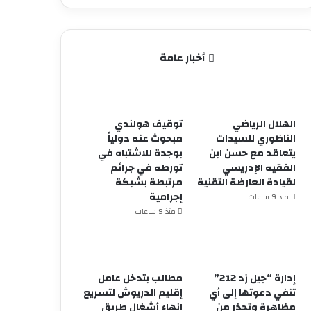
أخبار عامة
الهلال الرياضي
توقيف هولندي
الناظوري للسيدات
مبحوث عنه دولياً
يتعاقد مع حسن ابن
بوجدة للاشتباه في
الفقيه الإدريسي
تورطه في جرائم
لقيادة العارضة التقنية
مرتبطة بشبكة
إجرامية
منذ 9 ساعات
منذ 9 ساعات
إدارة “جيل زد 212”
مطالب بتدخل عامل
تنفي دعوتها إلى أي
إقليم الدريوش لتسريع
مظاهرة وتحذر من
إنهاء أشغال طريق