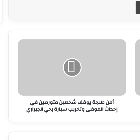
طباعة
أمن
طنجة
يوقف
شخصين
متورطين
في
إحداث
الفوضى
وتخريب
سيارة
أمن طنجة يوقف شخصين متورطين في
بحي
إحداث الفوضى وتخريب سيارة بحي الجيراري
الجيراري