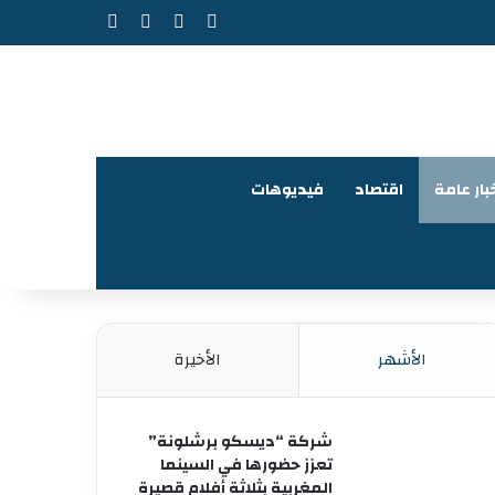
‫X
فيسبوك
‫YouTube
انستقرام
بار عامة
اقتصاد
فيديوهات
الأشهر
الأخيرة
شركة “ديسكو برشلونة”
تعزز حضورها في السينما
المغربية بثلاثة أفلام قصيرة