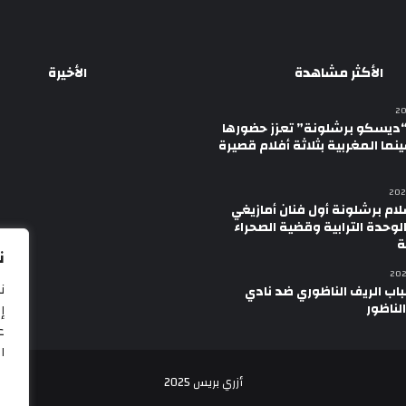
الأكثر مشاهدة
الأخيرة
ديسكو برشلونة” تعزز حضورها
نما المغربية بثلاثة أفلام قصيرة
لام برشلونة أول فنان أمازيغي
لوحدة الترابية وقضية الصحراء
ة
ن
ن
اب الريف الناظوري ضد نادي
الناظور
إ
ع
ال
أزري بريس 2025