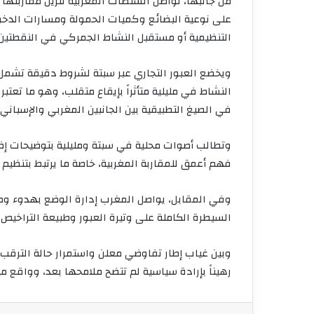
من جانبها، تواصل السلطات المغربية تنزيل مقاربته
على نوعية البضائع وكميات الحمولة ومسارات الدخو
التنظيمية أو مستقبل النشاط الجمركي في النقطتين 
ويخضع العبور التجاري عبر سبتة لشروط دقيقة تشمل
النشاط في مليلية متأثراً بإيقاع متقلب، وهو ما تعتب
في الصيغ التطبيقية بين الجانبين المغربي والإسباني.
وتطالب أصوات محلية في سبتة ومليلية بتوضيحات إضا
فهم أعمق للمقاربة المغربية، خاصة ما يرتبط بتنظيم 
وفي المقابل، يواصل المغرب إدارة الوضع بهدوء ومن 
السيطرة الكاملة على وتيرة العبور وطبيعة التراخيص،
وبين غياب إطار تفاوضي معلن واستمرار حالة الترقب، 
رهيناً بإرادة سياسية لم تتضح ملامحها بعد، وواقع م