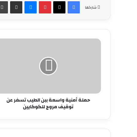
فيسبوك
‫X
بينتيريست
ماسنجر
مشاركة عبر البريد
شاركها
حملة
أمنية
واسعة
ببن
الطيب
تسفر
عن
توقيف
مروج
للكوكايين
حملة أمنية واسعة ببن الطيب تسفر عن
توقيف مروج للكوكايين