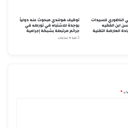
ضي الناظوري للسيدات
توقيف هولندي مبحوث عنه دولياً
ن ابن الفقيه
بوجدة للاشتباه في تورطه في
دة العارضة التقنية
جرائم مرتبطة بشبكة إجرامية
منذ 9 ساعات
 بـ
*