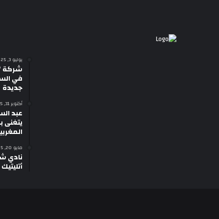
يوليو 3, 2025
شركة “
في السي
جديدة
أكتوبر 31, 2025
عبد الس
يتغنى با
المغربي
مايو 20, 2025
نادي شب
أتليتيك 