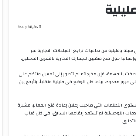
ليلية
دقيقة واحدة
بتة ومليلية من تداعيات تراجع المبادلات التجارية عبر
سبانيا حول فتح مكتبين للجمارك التجارية بالثغرين المحتلين.
ُصفت بالمهمة، فإن مخرجاته لم تتطور إلى تفعيل منتظم على
 عبور محدود، بينما ظل الوضع في مليلية متقلباً، يتأرجح بين
ستوى التطلعات التي صاحبت إعلان إعادة فتح المعابر، مشيرة
خدمات اللوجستية لم تستعد إيقاعها السابق، في ظل غياب
تجاري.