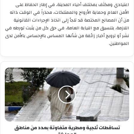
اعتيادي ومكثف بمختلف أحياء المدينة، في إطار الحفاظ على
الأمن العام وحماية الأرواح والممتلكات، محذراً في الوقت ذاته
من أن المصالح المختصة قد تلجأ إلى اتخاذ الإجراءات القانونية
اللازمة، بتنسيق مع النيابة العامة، في حق كل من يثبت تورطه في
نشر أو ترويج أخبار زائفة من شأنها المساس بالإحساس بالأمن لدى
المواطنين.
تساقطات
ثلجية
ومطرية
متفاوتة
بعدد
من
مناطق
المملكة
تساقطات ثلجية ومطرية متفاوتة بعدد من مناطق