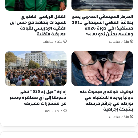
المركز السينمائي المغربي يمنح
الهلال الرياضي الناظوري
بطاقة المهني السينمائي لـ191
للسيدات يتعاقد مع حسن ابن
مستفيدًا في دورة 2026
الفقيه الإدريسي لقيادة
والنساء يمثلن نحو 30%
العارضة التقنية
منذ 7 ساعات
منذ 7 ساعات
توقيف هولندي مبحوث عنه
إدارة “جيل زد 212” تنفي
دولياً بوجدة للاشتباه في
دعوتها إلى أي مظاهرة وتحذر
تورطه في جرائم مرتبطة
من منشورات مفبركة
بشبكة إجرامية
منذ 7 ساعات
منذ 7 ساعات