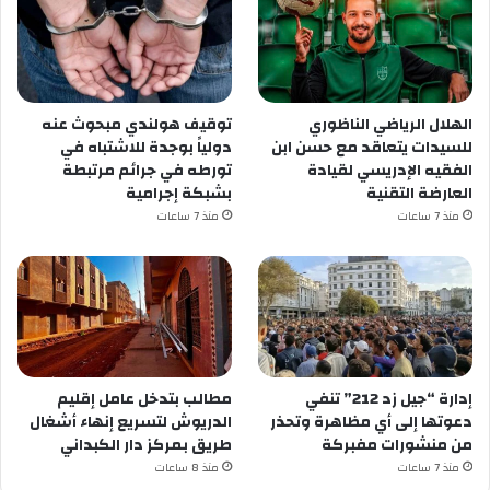
الهلال الرياضي الناظوري
توقيف هولندي مبحوث عنه
للسيدات يتعاقد مع حسن ابن
دولياً بوجدة للاشتباه في
الفقيه الإدريسي لقيادة
تورطه في جرائم مرتبطة
العارضة التقنية
بشبكة إجرامية
منذ 7 ساعات
منذ 7 ساعات
إدارة “جيل زد 212” تنفي
مطالب بتدخل عامل إقليم
دعوتها إلى أي مظاهرة وتحذر
الدريوش لتسريع إنهاء أشغال
من منشورات مفبركة
طريق بمركز دار الكبداني
منذ 7 ساعات
منذ 8 ساعات