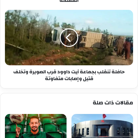
المملكة
حافلة
تنقلب
بجماعة
آيت
داوود
قرب
الصويرة
وتخلف
قتيل
وإصابات
حافلة تنقلب بجماعة آيت داوود قرب الصويرة وتخلف
متفاوتة
قتيل وإصابات متفاوتة
مقالات ذات صلة