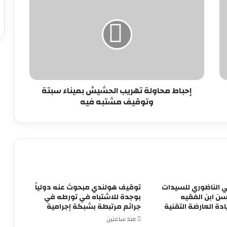
محاولة
تهريب
الحشيش
بميناء
سبتة
وتوقيف
مشتبه
فيه
إحباط محاولة تهريب الحشيش بميناء سبتة
وتوقيف مشتبه فيه
ضي الناظوري للسيدات
توقيف هولندي مبحوث عنه دولياً
ن ابن الفقيه
بوجدة للاشتباه في تورطه في
دة العارضة التقنية
جرائم مرتبطة بشبكة إجرامية
منذ ساعتين