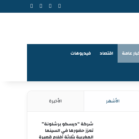
‫X
فيسبوك
‫YouTube
انستقرام
بار عامة
اقتصاد
فيديوهات
الأشهر
الأخيرة
شركة “ديسكو برشلونة”
تعزز حضورها في السينما
المغربية بثلاثة أفلام قصيرة