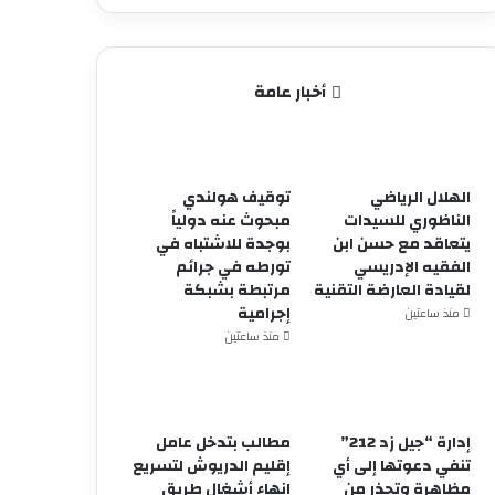
أخبار عامة
الهلال الرياضي
توقيف هولندي
الناظوري للسيدات
مبحوث عنه دولياً
يتعاقد مع حسن ابن
بوجدة للاشتباه في
الفقيه الإدريسي
تورطه في جرائم
لقيادة العارضة التقنية
مرتبطة بشبكة
إجرامية
منذ ساعتين
منذ ساعتين
إدارة “جيل زد 212”
مطالب بتدخل عامل
تنفي دعوتها إلى أي
إقليم الدريوش لتسريع
مظاهرة وتحذر من
إنهاء أشغال طريق