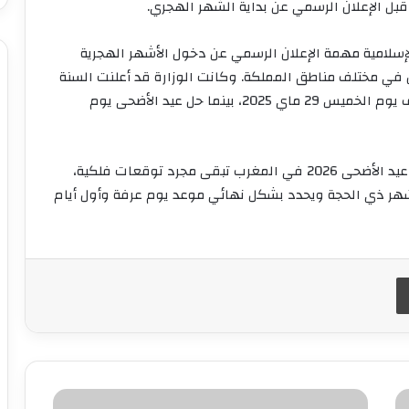
قبل الإعلان الرسمي عن بداية الشهر الهجري.
إسلامية مهمة الإعلان الرسمي عن دخول الأشهر الهجرية
ل في مختلف مناطق المملكة. وكانت الوزارة قد أعلنت السنة
الماضية أن فاتح شهر ذي الحجة لعام 1446 هـ صادف يوم الخميس 29 ماي 2025، بينما حل عيد الأضحى يوم
وبالتالي، فإن جميع التواريخ المتداولة حاليًا بخصوص عيد الأضحى 2026 في المغرب تبقى مجرد توقعات فلكية،
ة شهر ذي الحجة ويحدد بشكل نهائي موعد يوم عرفة وأول أيام
طباعة
إحباط