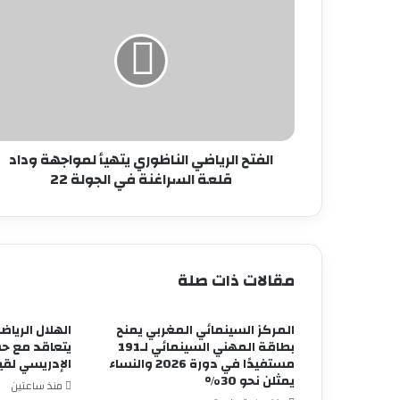
الرياضي
الناظوري
يتهيأ
لمواجهة
وداد
قلعة
السراغنة
في
الجولة
الفتح الرياضي الناظوري يتهيأ لمواجهة وداد
22
قلعة السراغنة في الجولة 22
مقالات ذات صلة
المركز السينمائي المغربي يمنح
الهلال الريا
بطاقة المهني السينمائي لـ191
يتعاقد مع حس
مستفيدًا في دورة 2026 والنساء
الإدريسي لقيا
يمثلن نحو 30%
منذ ساعتين