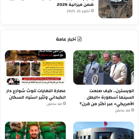
ضمن ميزانية 2026
أكتوبر 21, 2025
أخبار عامة
الويسترن.. كيف صنعت
عصارة النفايات تلوث شوارع دار
السينما أسطورة «البطل
الكبداني وتثير استياء السكان
الأمريكي» عبر أكثر من قرن؟
منذ ساعتين
منذ ساعتين