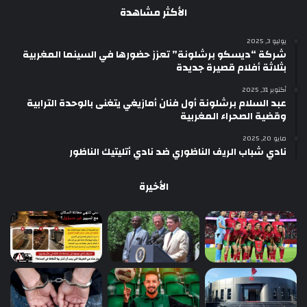
الأكثر مشاهدة
يوليو 3, 2025
شركة “ديسكو برشلونة” تعزز حضورها في السينما المغربية
بثلاثة أفلام قصيرة جديدة
أكتوبر 31, 2025
عبد السلام برشلونة أول فنان أمازيغي يتغنى بالوحدة الترابية
وقضية الصحراء المغربية
مايو 20, 2025
نادي شباب الريف الناظوري ضد نادي أتليتيك الناظور
الأخيرة