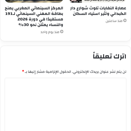
عصارة النفايات تلوث شوارع دار
المركز السينمائي المغربي يمنح
الكبداني وتثير استياء السكان
بطاقة المهني السينمائي لـ191
مستفيدًا في دورة 2026
منذ ساعتين
والنساء يمثلن نحو 30%
منذ يوم واحد
اترك تعليقاً
لن يتم نشر عنوان بريدك الإلكتروني.
الحقول الإلزامية مشار إليها بـ
*
ا
ل
ت
ع
ل
ي