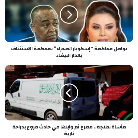
“إسكوبار
الصحراء”
بمحكمة
الاستئناف
بالدار
البيضاء
تواصل محاكمة “إسكوبار الصحراء” بمحكمة الاستئناف
بالدار البيضاء
مأساة
بطنجة..
مصرع
أم
وابنها
في
حادث
مروع
بدراجة
نارية
مأساة بطنجة.. مصرع أم وابنها في حادث مروع بدراجة
نارية