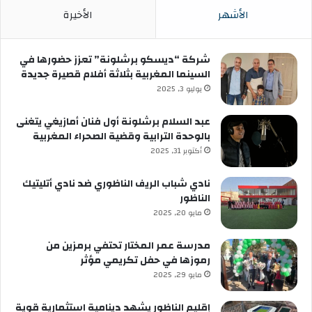
الأشهر
الأخيرة
شركة “ديسكو برشلونة” تعزز حضورها في
السينما المغربية بثلاثة أفلام قصيرة جديدة
يوليو 3, 2025
عبد السلام برشلونة أول فنان أمازيغي يتغنى
بالوحدة الترابية وقضية الصحراء المغربية
أكتوبر 31, 2025
نادي شباب الريف الناظوري ضد نادي أتليتيك
الناظور
مايو 20, 2025
مدرسة عمر المختار تحتفي برمزين من
رموزها في حفل تكريمي مؤثر
مايو 29, 2025
إقليم الناظور يشهد دينامية استثمارية قوية