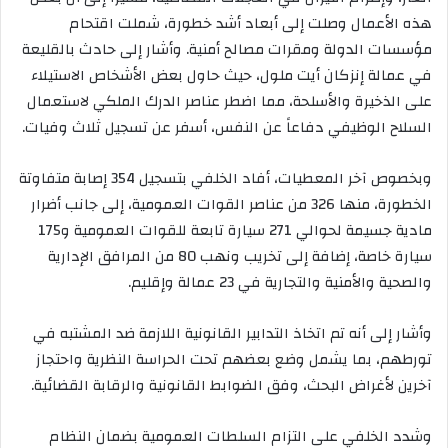
هذه الأعمال وصلت إلى أبعاد أشد خطورة، شملت اقتحام
مؤسسات الدولة ومقرات مصالح أمنية. وأشار إلى حادث بالقليعة
في عمالة إنزكان أيت ملول، حيث حاول بعض الأشخاص الاستيلاء
على الذخيرة والأسلحة، مما اضطر عناصر الدرك الملكي لاستعمال
السلاح الوظيفي دفاعاً عن النفس، أسفر عن تسجيل ثلاث وفيات.
وبخصوص آخر المعطيات، أفاد الخلفي بتسجيل 354 إصابة متفاوتة
الخطورة، منها 326 من عناصر القوات العمومية، إلى جانب أضرار
مادية جسيمة لحوالي 271 سيارة تابعة للقوات العمومية و175
سيارة خاصة، إضافة إلى تخريب ونهب 80 من المرافق الإدارية
والصحية والأمنية والتجارية في 23 عمالة وإقليم.
وأشار إلى أنه تم اتخاذ التدابير القانونية اللازمة ضد المشتبه في
تورطهم، بما يشمل وضع بعضهم تحت الحراسة النظرية واحتجاز
آخرين لأغراض البحث، وفق الضوابط القانونية والرقابة القضائية.
وشدد الخلفي على التزام السلطات العمومية بضمان النظام