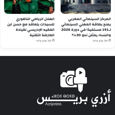
المركز السينمائي المغربي
الهلال الرياضي الناظوري
يمنح بطاقة المهني السينمائي
للسيدات يتعاقد مع حسن ابن
لـ191 مستفيدًا في دورة 2026
الفقيه الإدريسي لقيادة
والنساء يمثلن نحو 30%
العارضة التقنية
منذ يوم واحد
منذ يوم واحد