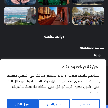
روابط مهمة
سياسة الخصوصية
اتصل بنا
نحن نقدر خصوصيتك.
أزري بريس 2025
نستخدم ملفات تعريف الارتباط لتحسين تجربتك في التصفح، وتقديم
إعلانات أو محتوى مخصص، وتحليل حركة المرور لدينا. من خلال النقر
سياسة الخصوصية
اتصل بنا
على "قبول الكل"، فإنك توافق على استخدامنا لملفات تعريف
الارتباط.
‫X
فيسبوك
‫YouTube
انستقرام
تخصيص.
رفض الكل.
قبول الكل.