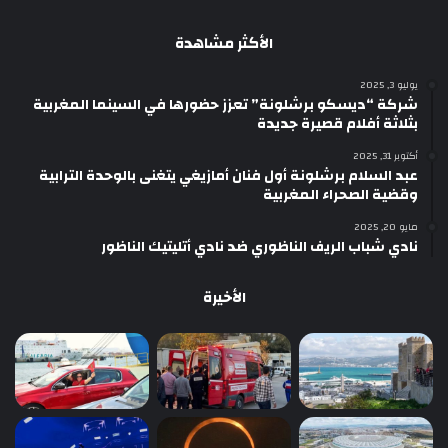
الأكثر مشاهدة
يوليو 3, 2025
شركة “ديسكو برشلونة” تعزز حضورها في السينما المغربية
بثلاثة أفلام قصيرة جديدة
أكتوبر 31, 2025
عبد السلام برشلونة أول فنان أمازيغي يتغنى بالوحدة الترابية
وقضية الصحراء المغربية
مايو 20, 2025
نادي شباب الريف الناظوري ضد نادي أتليتيك الناظور
الأخيرة