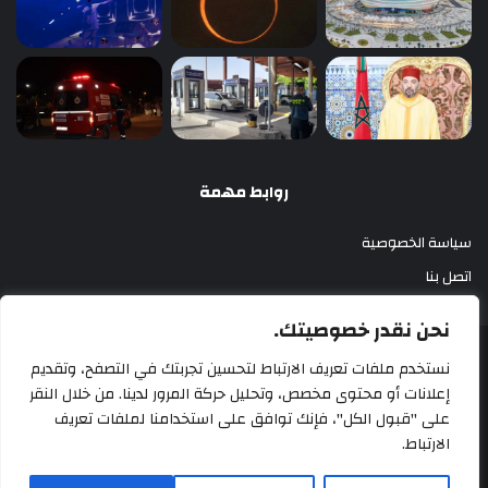
روابط مهمة
سياسة الخصوصية
اتصل بنا
نحن نقدر خصوصيتك.
أزري بريس 2025
نستخدم ملفات تعريف الارتباط لتحسين تجربتك في التصفح، وتقديم
إعلانات أو محتوى مخصص، وتحليل حركة المرور لدينا. من خلال النقر
سياسة الخصوصية
اتصل بنا
على "قبول الكل"، فإنك توافق على استخدامنا لملفات تعريف
الارتباط.
‫X
فيسبوك
‫YouTube
انستقرام