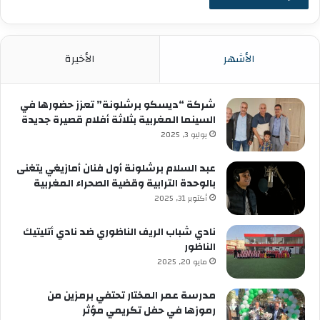
الأشهر
الأخيرة
شركة “ديسكو برشلونة” تعزز حضورها في
السينما المغربية بثلاثة أفلام قصيرة جديدة
يوليو 3, 2025
عبد السلام برشلونة أول فنان أمازيغي يتغنى
بالوحدة الترابية وقضية الصحراء المغربية
أكتوبر 31, 2025
نادي شباب الريف الناظوري ضد نادي أتليتيك
الناظور
مايو 20, 2025
مدرسة عمر المختار تحتفي برمزين من
رموزها في حفل تكريمي مؤثر