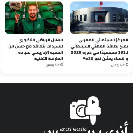
المركز السينمائي المغربي
الهلال الرياضي الناظوري
يمنح بطاقة المهني السينمائي
للسيدات يتعاقد مع حسن ابن
لـ191 مستفيدًا في دورة 2026
الفقيه الإدريسي لقيادة
والنساء يمثلن نحو 30%
العارضة التقنية
منذ يومين
منذ يومين