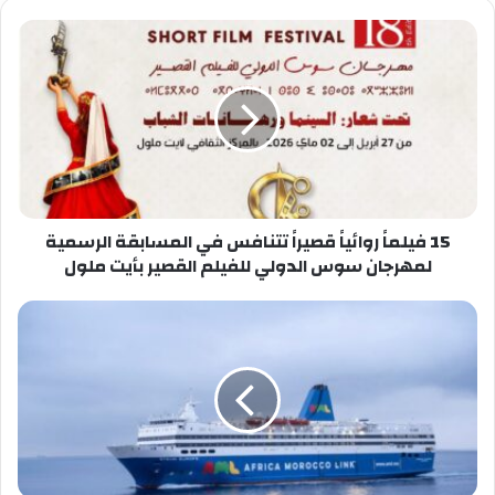
15
فيلماً
روائياً
قصيراً
تتنافس
في
المسابقة
الرسمية
لمهرجان
سوس
15 فيلماً روائياً قصيراً تتنافس في المسابقة الرسمية
الدولي
لمهرجان سوس الدولي للفيلم القصير بأيت ملول
للفيلم
القصير
شركة
بأيت
AML
ملول
تطلق
خطاً
بحرياً
جديداً
بين
الناظور