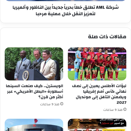
وألميريا
لتعزيز
شركة AML تطلق خطاً بحرياً جديداً بين الناظور وألميريا
النقل
لتعزيز النقل خلال عملية مرحبا
خلال
عملية
مرحبا
مقالات ذات صلة
لبؤات الأطلس يعبرن إلى نصف
الويسترن.. كيف صنعت السينما
نهائي كأس أمم إفريقيا
أسطورة «البطل الأمريكي» عبر
ويضمنن التأهل إلى مونديال
أكثر من قرن؟
2027
منذ 9 ساعات
منذ 9 ساعات