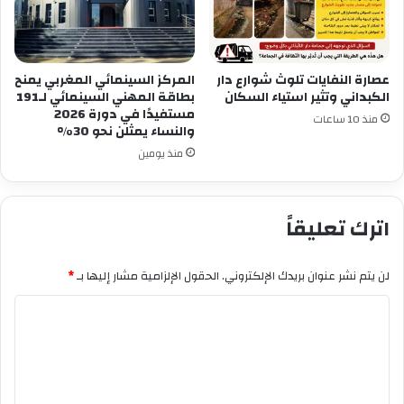
عصارة النفايات تلوث شوارع دار
المركز السينمائي المغربي يمنح
الكبداني وتثير استياء السكان
بطاقة المهني السينمائي لـ191
مستفيدًا في دورة 2026
منذ 10 ساعات
والنساء يمثلن نحو 30%
منذ يومين
اترك تعليقاً
لن يتم نشر عنوان بريدك الإلكتروني.
الحقول الإلزامية مشار إليها بـ
*
ا
ل
ت
ع