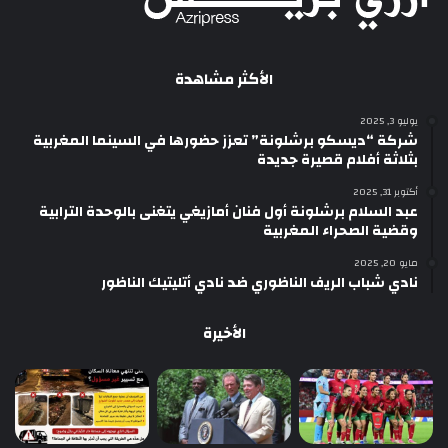
الأكثر مشاهدة
يوليو 3, 2025
شركة “ديسكو برشلونة” تعزز حضورها في السينما المغربية
بثلاثة أفلام قصيرة جديدة
أكتوبر 31, 2025
عبد السلام برشلونة أول فنان أمازيغي يتغنى بالوحدة الترابية
وقضية الصحراء المغربية
مايو 20, 2025
نادي شباب الريف الناظوري ضد نادي أتليتيك الناظور
الأخيرة