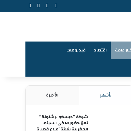
‫X
فيسبوك
‫YouTube
انستقرام
بار عامة
اقتصاد
فيديوهات
الأشهر
الأخيرة
شركة “ديسكو برشلونة”
تعزز حضورها في السينما
المغربية بثلاثة أفلام قصيرة