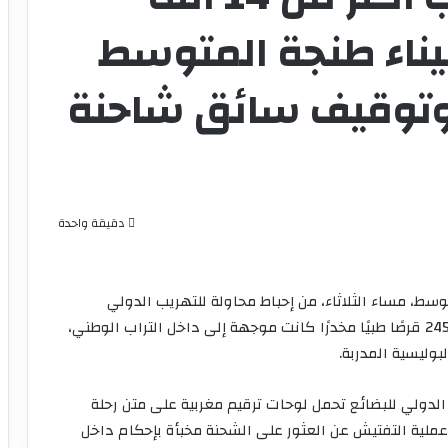
ناء طنجة المتوسط
 وتوقيف سائق شاحنة
دقيقة واحدة
وسط، مساء الثلاثاء، من إحباط محاولة للتهريب الدولي
للمؤثرات العقلية، بعدما حجزت شحنة تضم 14 ألفًا و245 قرصًا طبيًا مخدرًا كانت موجهة إلى داخل التراب الوطني،
وليسية المدربة.
لدولي للبضائع تحمل لوحات ترقيم مغربية على متن رحلة
عملية التفتيش عن العثور على الشحنة مخبأة بإحكام داخل