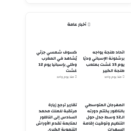
أخبار عامة
اتحاد طنجة يواجه
كسوف شمسي جزئي
برشلونة الإسباني وديًا
يُشاهد في المغرب
يوم 15 غشت بملعب
وكلي بإسبانيا يوم 12
طنجة الكبير
غشت
منذ يوم واحد
منذ يوم واحد
المهرجان المتوسطي
تقارير ترجح زيارة
بالناظور يختتم دورته
مرتقبة للملك محمد
الـ12 وسط جدل حول
السادس إلى الناظور
التنظيم وتوقيت إقامة
لمتابعة تقدم الأوراش
السهرات
التنموية الكبرى