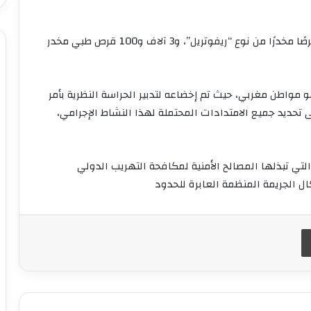
وتبين أن الكمية المحجوزة تتكون من 11 ألفًا و145 قرصًا مخدرًا من نوع “ريفوتريل”، و3 آلاف و100 قرص طبي مخدر
مواطن مغربي، حيث تم إخضاعه لتدبير الحراسة النظرية بأمر
ى تحديد جميع الامتدادات المحتملة لهذا النشاط الإجرامي،
تي تبذلها المصالح الأمنية لمكافحة التهريب الدولي
ل الجريمة المنظمة العابرة للحدود
طباعة