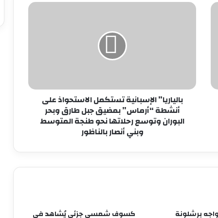
بالياريا”
الإسبانية
تستكمل
الاستحواذ
على
أنشطة
“أرماس”
بمضيق
جبل
طارق
بالياريا” الإسبانية تستكمل الاستحواذ على
وبحر
أنشطة “أرماس” بمضيق جبل طارق وبحر
البوران
البوران وتوسع رحلاتها نحو طنجة المتوسط
وتوسع
وبني أنصار بالناظور
رحلاتها
نحو
طنجة
المتوسط
وبني
أنصار
بالناظور
واجه برشلونة
كسوف شمسي جزئي يُشاهد في