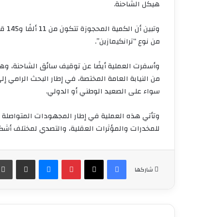
هيكل الشاحنة.
من نوع “ترانكيمازين”.
وأسفرت العملية أيضًا عن توقيف سائق الشاحنة، وهو 
من النيابة العامة المختصة، في إطار البحث الرامي إل
سواء على الصعيد الوطني أو الدولي.
وتأتي هذه العملية في إطار المجهودات المتواصلة ال
للمخدرات والمؤثرات العقلية، والتصدي لمختلف أشكا
فيسبوك
‫X
بينتيريست
ماسنجر
مشاركة عبر البريد
شاركها