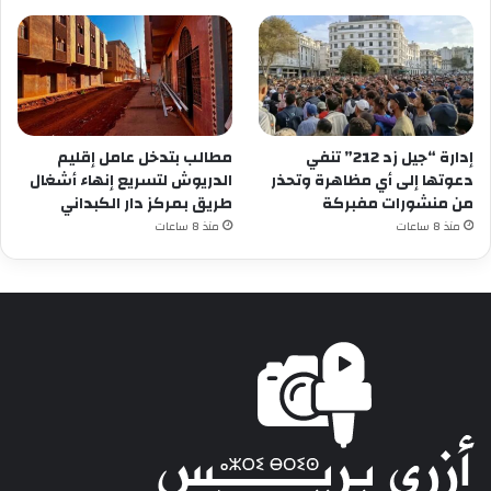
إدارة “جيل زد 212” تنفي
مطالب بتدخل عامل إقليم
دعوتها إلى أي مظاهرة وتحذر
الدريوش لتسريع إنهاء أشغال
من منشورات مفبركة
طريق بمركز دار الكبداني
منذ 8 ساعات
منذ 8 ساعات