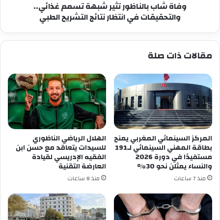
انتظار
وفاة شاب بالناظور تثير شبهة تسمم غذائي..
نتائج
والتحقيقات في انتظار نتائج التشريح الطبي
التشريح
الطبي
مقالات ذات صلة
المركز السينمائي المغربي يمنح
الهلال الرياضي الناظوري
بطاقة المهني السينمائي لـ191
للسيدات يتعاقد مع حسن ابن
مستفيدًا في دورة 2026
الفقيه الإدريسي لقيادة
والنساء يمثلن نحو 30%
العارضة التقنية
منذ 7 ساعات
منذ 8 ساعات