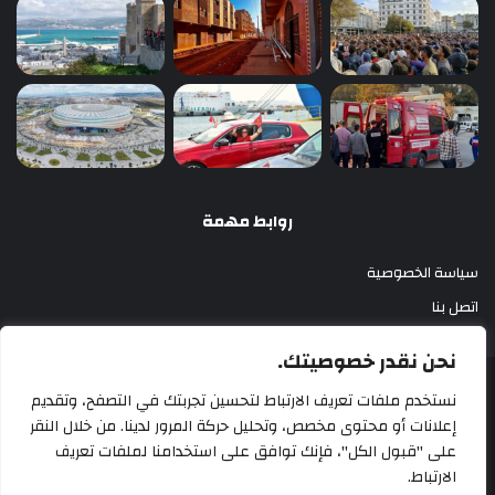
روابط مهمة
سياسة الخصوصية
اتصل بنا
نحن نقدر خصوصيتك.
أزري بريس 2025
نستخدم ملفات تعريف الارتباط لتحسين تجربتك في التصفح، وتقديم
إعلانات أو محتوى مخصص، وتحليل حركة المرور لدينا. من خلال النقر
سياسة الخصوصية
اتصل بنا
على "قبول الكل"، فإنك توافق على استخدامنا لملفات تعريف
الارتباط.
‫X
فيسبوك
‫YouTube
انستقرام