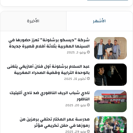
الأشهر
الأخيرة
شركة “ديسكو برشلونة” تعزز حضورها في
السينما المغربية بثلاثة أفلام قصيرة جديدة
يوليو 3, 2025
عبد السلام برشلونة أول فنان أمازيغي يتغنى
بالوحدة الترابية وقضية الصحراء المغربية
أكتوبر 31, 2025
نادي شباب الريف الناظوري ضد نادي أتليتيك
الناظور
مايو 20, 2025
مدرسة عمر المختار تحتفي برمزين من
رموزها في حفل تكريمي مؤثر
مايو 29, 2025