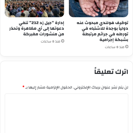
توقيف هولندي مبحوث عنه
إدارة “جيل زد 212” تنفي
دولياً بوجدة للاشتباه في
دعوتها إلى أي مظاهرة وتحذر
تورطه في جرائم مرتبطة
من منشورات مفبركة
بشبكة إجرامية
منذ 8 ساعات
منذ 8 ساعات
اترك تعليقاً
لن يتم نشر عنوان بريدك الإلكتروني.
الحقول الإلزامية مشار إليها بـ
*
ا
ل
ت
ع