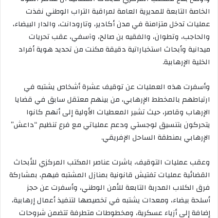
الخاصة التابعة للمديرية العامة لمراقبة التراب الوطني نفذت
عمليات تدخل متزامنة في مدن أكادير، وتارودانت، والدار البيضاء،
والحاجب، وتطوان، والفقيه بن صالح، وآسفي، عقب تحريات
ميدانية وأبحاث استخباراتية دقيقة مكنت من تحديد هوية أفراد
الخلية الإرهابية.
وأسفرت هذه العمليات عن توقيف عشرة أشخاص يشتبه في
ارتباطهم بالمخطط الإرهابي، من بينهم معتقل سابق في قضايا
الإرهاب وقاصر، حيث تشير المعطيات الأولية إلى أنهم كانوا
يتحركون بتنسيق لوجستي ودعم عملياتي مع فرع تنظيم “داعش”
الإرهابي بمنطقة الساحل الإفريقي.
وعقب عمليات التوقيف، باشرت عناصر المكتب المركزي للأبحاث
القضائية عمليات تفتيش قانونية بمنازل المشتبه فيهم، بمشاركة
فرق الكلاب المدربة التابعة للأمن الوطني، وأسفرت عن حجز
أسلحة بيضاء، ومعدات يشتبه في تخصيصها لتنفيذ أعمال إرهابية،
إضافة إلى أزياء عسكرية، ومخطوطات متطرفة تتضمن شروحات