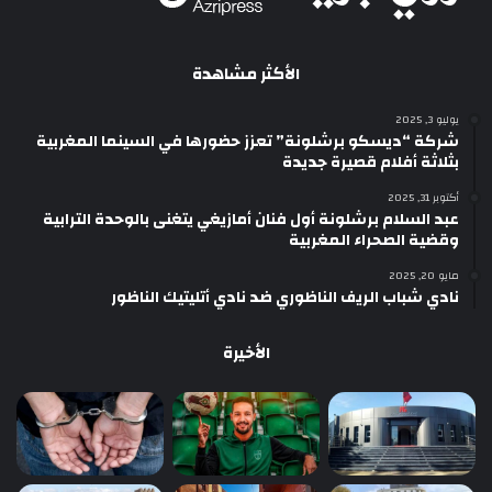
الأكثر مشاهدة
يوليو 3, 2025
شركة “ديسكو برشلونة” تعزز حضورها في السينما المغربية
بثلاثة أفلام قصيرة جديدة
أكتوبر 31, 2025
عبد السلام برشلونة أول فنان أمازيغي يتغنى بالوحدة الترابية
وقضية الصحراء المغربية
مايو 20, 2025
نادي شباب الريف الناظوري ضد نادي أتليتيك الناظور
الأخيرة