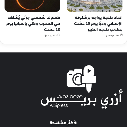
اتحاد طنجة يواجه برشلونة
كسوف شمسي جزئي يُشاهد
الإسباني وديًا يوم 15 غشت
في المغرب وكلي بإسبانيا يوم
بملعب طنجة الكبير
12 غشت
منذ يومين
منذ يومين
الأكثر مشاهدة