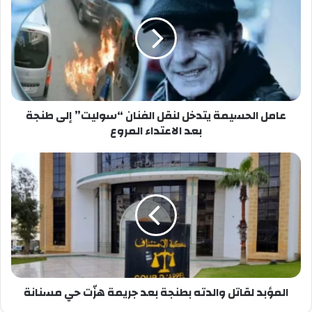
يتدخل
لنقل
الفنان
“سوليت”
إلى
طنجة
بعد
الاعتداء
عامل الحسيمة يتدخل لنقل الفنان “سوليت” إلى طنجة
المروع
بعد الاعتداء المروع
المؤبد
لقاتل
والدته
بطنجة
بعد
جريمة
هزّت
حي
مسنانة
المؤبد لقاتل والدته بطنجة بعد جريمة هزّت حي مسنانة