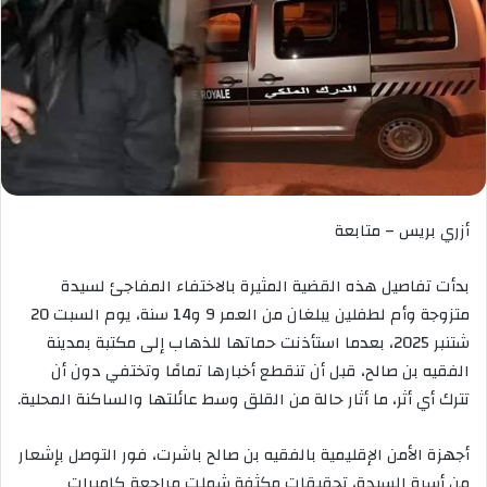
أزري بريس – متابعة
بدأت تفاصيل هذه القضية المثيرة بالاختفاء المفاجئ لسيدة
متزوجة وأم لطفلين يبلغان من العمر 9 و14 سنة، يوم السبت 20
شتنبر 2025، بعدما استأذنت حماتها للذهاب إلى مكتبة بمدينة
الفقيه بن صالح، قبل أن تنقطع أخبارها تمامًا وتختفي دون أن
تترك أي أثر، ما أثار حالة من القلق وسط عائلتها والساكنة المحلية.
أجهزة الأمن الإقليمية بالفقيه بن صالح باشرت، فور التوصل بإشعار
من أسرة السيدة، تحقيقات مكثفة شملت مراجعة كاميرات