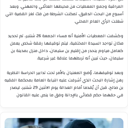
المراقبة وجمع المعطيات من محيطها العائلي والمهني. وبعد
أسبوع من البحث الدقيق، تمكنت الشرطة من فك لغز القضية التي
شغلت الرأي العام المحلي.
وكشفت المعطيات الأمنية أنه مساء الجمعة 26 شتنبر، تم تحديد
مكان تواجد السيدة المختفية، ليتم توقيفها رفقة شخص يعمل
كعامل مياوم ينحدر من إقليم بن سليمان، داخل منزل بمدينة بن
سليمان، حيث تبين أنه تربطهما علاقة غير شرعية.
وبعد توقيفهما، وُضع المعنيان بالأمر تحت تدابير الحراسة النظرية
رهن إشارة البحث الذي أشرفت عليه النيابة العامة بمحكمة الفقيه
بن صالح، قبل أن يُقدما أمام العدالة يوم الاثنين 29 شتنبر، ليصدر
في حقهما حكم قضائي بالإدانة وفق ما ينص عليه القانون
عامل
الحسيمة