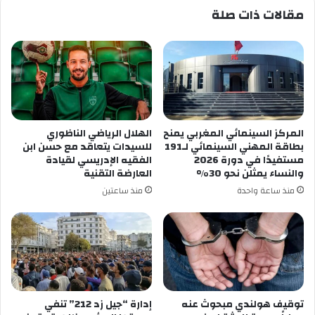
مقالات ذات صلة
المركز السينمائي المغربي يمنح
الهلال الرياضي الناظوري
بطاقة المهني السينمائي لـ191
للسيدات يتعاقد مع حسن ابن
مستفيدًا في دورة 2026
الفقيه الإدريسي لقيادة
والنساء يمثلن نحو 30%
العارضة التقنية
منذ ساعة واحدة
منذ ساعتين
توقيف هولندي مبحوث عنه
إدارة “جيل زد 212” تنفي