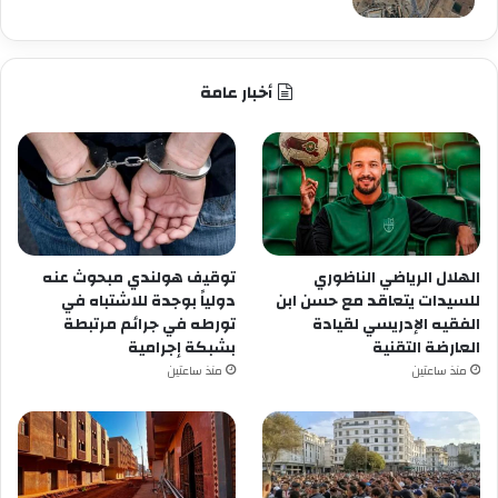
أخبار عامة
الهلال الرياضي الناظوري
توقيف هولندي مبحوث عنه
للسيدات يتعاقد مع حسن ابن
دولياً بوجدة للاشتباه في
الفقيه الإدريسي لقيادة
تورطه في جرائم مرتبطة
العارضة التقنية
بشبكة إجرامية
منذ ساعتين
منذ ساعتين