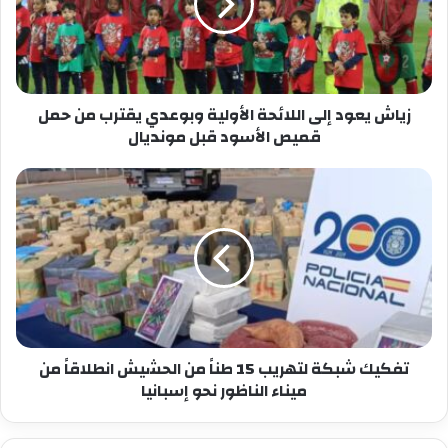
الأولية
وبوعدي
يقترب
من
حمل
قميص
زياش يعود إلى اللائحة الأولية وبوعدي يقترب من حمل
الأسود
قميص الأسود قبل مونديال
قبل
مونديال
تفكيك
شبكة
لتهريب
15
طناً
من
الحشيش
انطلاقاً
من
ميناء
تفكيك شبكة لتهريب 15 طناً من الحشيش انطلاقاً من
الناظور
ميناء الناظور نحو إسبانيا
نحو
إسبانيا