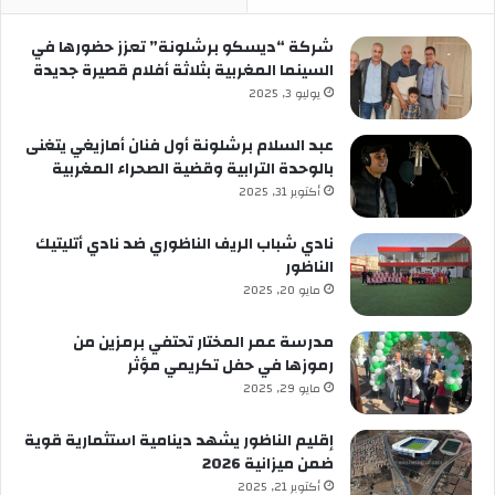
شركة “ديسكو برشلونة” تعزز حضورها في
السينما المغربية بثلاثة أفلام قصيرة جديدة
يوليو 3, 2025
عبد السلام برشلونة أول فنان أمازيغي يتغنى
بالوحدة الترابية وقضية الصحراء المغربية
أكتوبر 31, 2025
نادي شباب الريف الناظوري ضد نادي أتليتيك
الناظور
مايو 20, 2025
مدرسة عمر المختار تحتفي برمزين من
رموزها في حفل تكريمي مؤثر
مايو 29, 2025
إقليم الناظور يشهد دينامية استثمارية قوية
ضمن ميزانية 2026
أكتوبر 21, 2025