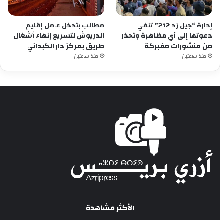
إدارة “جيل زد 212” تنفي
مطالب بتدخل عامل إقليم
دعوتها إلى أي مظاهرة وتحذر
الدريوش لتسريع إنهاء أشغال
من منشورات مفبركة
طريق بمركز دار الكبداني
منذ ساعتين
منذ ساعتين
الأكثر مشاهدة