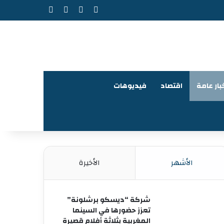
‫X
فيسبوك
‫YouTube
انستقرام
بار عامة
اقتصاد
فيديوهات
الأشهر
الأخيرة
شركة “ديسكو برشلونة”
تعزز حضورها في السينما
المغربية بثلاثة أفلام قصيرة