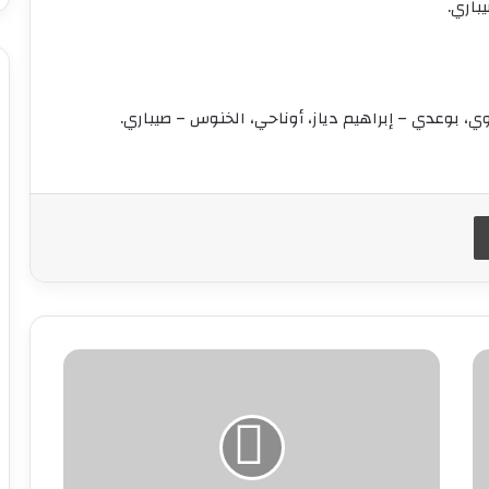
باري.
، بوعدي – إبراهيم دياز، أوناحي، الخنوس – صيباري.
طباعة
توقعات
الطقس
بالمغرب
غداً
الخميس:
أجواء