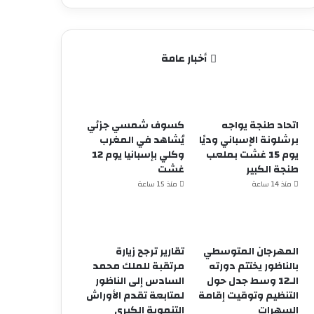
أخبار عامة
اتحاد طنجة يواجه
كسوف شمسي جزئي
برشلونة الإسباني وديًا
يُشاهد في المغرب
يوم 15 غشت بملعب
وكلي بإسبانيا يوم 12
طنجة الكبير
غشت
منذ 14 ساعة
منذ 15 ساعة
المهرجان المتوسطي
تقارير ترجح زيارة
بالناظور يختتم دورته
مرتقبة للملك محمد
الـ12 وسط جدل حول
السادس إلى الناظور
التنظيم وتوقيت إقامة
لمتابعة تقدم الأوراش
السهرات
التنموية الكبرى