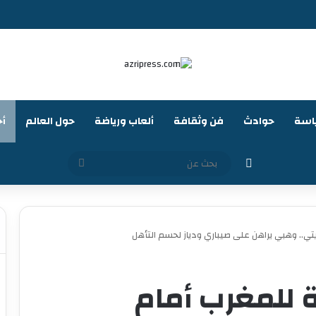
اسة
حوادث
فن وثقافة
ألعاب ورياضة
حول العالم
أخ
الوضع المظلم
بحث
عن
ي.. وهبي يراهن على صيباري ودياز لحسم التأهل
 للمغرب أمام