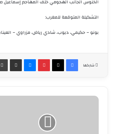
الخنوس الجانب الهجومي خلف المهاجم إسماعيل صي
التشكيلة المتوقعة للمغرب:
بونو – حكيمي، ديوب، شادي رياض، مزراوي – العيناوي
فيسبوك
‫X
بينتيريست
ماسنجر
مشاركة عبر البريد
شاركها
الفتح
الرياضي
الناظوري
يرحل
إلى
أيت