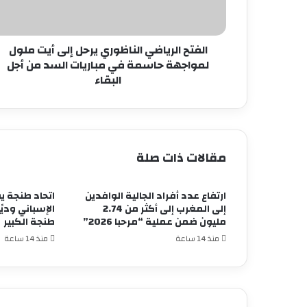
ملول
لمواجهة
حاسمة
في
الفتح الرياضي الناظوري يرحل إلى أيت ملول
مباريات
لمواجهة حاسمة في مباريات السد من أجل
السد
البقاء
من
أجل
البقاء
مقالات ذات صلة
ارتفاع عدد أفراد الجالية الوافدين
اتحاد طنجة ي
إلى المغرب إلى أكثر من 2.74
مليون ضمن عملية “مرحبا 2026”
طنجة الكبير
منذ 14 ساعة
منذ 14 ساعة