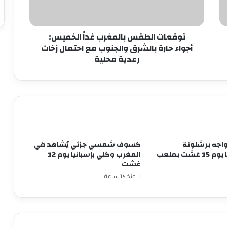
حارة
بالشرق
والجنوب
مع
توقعات الطقس بالمغرب غداً الخميس:
احتمال
أجواء حارة بالشرق والجنوب مع احتمال زخات
زخات
رعدية محلية
رعدية
محلية
واجه برشلونة
كسوف شمسي جزئي يُشاهد في
الإسباني وديًا يوم 15 غشت بملعب
المغرب وكلي بإسبانيا يوم 12
غشت
منذ 15 ساعة