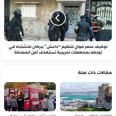
عنصر
موالٍ
لتنظيم
“داعش”
ببركان
للاشتباه
في
تورطه
بمخططات
توقيف عنصر موالٍ لتنظيم “داعش” ببركان للاشتباه في
تخريبية
تورطه بمخططات تخريبية تستهدف أمن المملكة
تستهدف
أمن
المملكة
مقالات ذات صلة