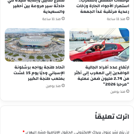
توقعات الطقس بالمغرب..
مصرع شابين وإصابة سيدة في
استمرار الأجواء الحارة وزخات
حادثة سير مروعة بين أحفير
رعدية مرتقبة غداً الجمعة
والسعيدية
منذ 11 ساعة
منذ 11 ساعة
ارتفاع عدد أفراد الجالية
اتحاد طنجة يواجه برشلونة
الوافدين إلى المغرب إلى أكثر
الإسباني وديًا يوم 15 غشت
من 2.74 مليون ضمن عملية
بملعب طنجة الكبير
“مرحبا 2026”
منذ يومين
منذ يومين
اترك تعليقاً
لن يتم نشر عنوان بريدك الإلكتروني.
الحقول الإلزامية مشار إليها بـ
*