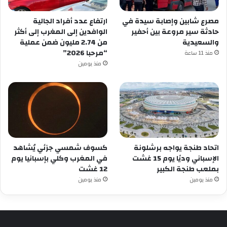
مصرع شابين وإصابة سيدة في
ارتفاع عدد أفراد الجالية
حادثة سير مروعة بين أحفير
الوافدين إلى المغرب إلى أكثر
والسعيدية
من 2.74 مليون ضمن عملية
“مرحبا 2026”
منذ 11 ساعة
منذ يومين
اتحاد طنجة يواجه برشلونة
كسوف شمسي جزئي يُشاهد
الإسباني وديًا يوم 15 غشت
في المغرب وكلي بإسبانيا يوم
بملعب طنجة الكبير
12 غشت
منذ يومين
منذ يومين