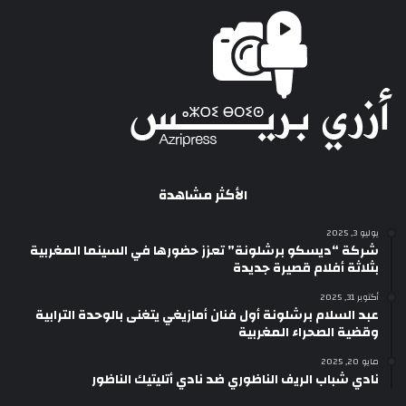
الأكثر مشاهدة
يوليو 3, 2025
شركة “ديسكو برشلونة” تعزز حضورها في السينما المغربية
بثلاثة أفلام قصيرة جديدة
أكتوبر 31, 2025
عبد السلام برشلونة أول فنان أمازيغي يتغنى بالوحدة الترابية
وقضية الصحراء المغربية
مايو 20, 2025
نادي شباب الريف الناظوري ضد نادي أتليتيك الناظور