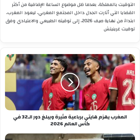
التوقيت بالمملكة، بعدما ظل موضوع الساعة الإضافية من أكثر
القضايا التي أثارت الجدل داخل المجتمع المغربي، ليعود المغرب،
ابتداءً من نهاية صيف 2026، إلى توقيته الطبيعي والاعتيادي وفق
توقيت غرينيتش
المغرب
يهزم
هايتي
برباعية
مثيرة
ويبلغ
دور
الـ32
في
كأس
المغرب يهزم هايتي برباعية مثيرة ويبلغ دور الـ32 في
العالم
كأس العالم 2026
2026
توقيف