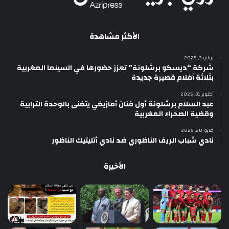
الأكثر مشاهدة
يوليو 3, 2025
شركة “ديسكو برشلونة” تعزز حضورها في السينما المغربية
بثلاثة أفلام قصيرة جديدة
أكتوبر 31, 2025
عبد السلام برشلونة أول فنان أمازيغي يتغنى بالوحدة الترابية
وقضية الصحراء المغربية
مايو 20, 2025
نادي شباب الريف الناظوري ضد نادي أتليتيك الناظور
الأخيرة