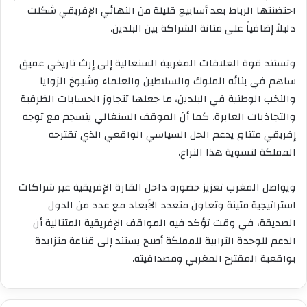
احتضنتها الرباط بعد أسابيع قليلة من النهائي الإفريقي شكلت
دليلاً إضافياً على متانة الشراكة بين البلدين.
وتستند قوة العلاقات المغربية السنغالية إلى إرث تاريخي عميق
ساهم في بنائه الملوك والسلاطين والعلماء وشيوخ الزوايا
والنخب الوطنية في البلدين، ما جعلها تتجاوز الحسابات الظرفية
والتجاذبات العابرة. كما أن الموقف السنغالي ينسجم مع توجه
إفريقي متنامٍ يدعم الحل السياسي الواقعي الذي تقترحه
المملكة لتسوية هذا النزاع.
ويواصل المغرب تعزيز حضوره داخل القارة الإفريقية عبر شراكات
استراتيجية متينة وتعاون متعدد الأبعاد مع عدد من الدول
الصديقة، في وقت تؤكد فيه المواقف الإفريقية المتتالية أن
الدعم للوحدة الترابية للمملكة أصبح يستند إلى قناعة متزايدة
بواقعية المقترح المغربي ومصداقيته.