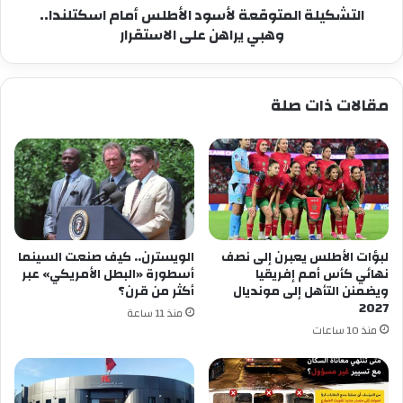
الاستقرار
التشكيلة المتوقعة لأسود الأطلس أمام اسكتلندا..
وهبي يراهن على الاستقرار
مقالات ذات صلة
لبؤات الأطلس يعبرن إلى نصف
الويسترن.. كيف صنعت السينما
نهائي كأس أمم إفريقيا
أسطورة «البطل الأمريكي» عبر
ويضمنن التأهل إلى مونديال
أكثر من قرن؟
2027
منذ 11 ساعة
منذ 10 ساعات