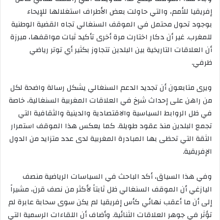
إفريقيا للأمم، والتي حاولت بعض الأطراف استغلالها للإيحاء
بوجود تحول محتمل في الموقف السنغالي تجاه القضية الوطنية
للمغرب. غير أن دكار اختارت مرة أخرى تأكيد ثبات مواقفها، مبرزة
أن العلاقات التاريخية بين البلدين تتجاوز بكثير أي توتر رياضي
ظرفي.
ويرى متابعون أن تجديد الدعم السنغالي يشكل رسالة واضحة لكل
من راهن على إحداث شرخ في العلاقات المغربية السنغالية، خاصة
في ظل الروابط السياسية والاقتصادية والدينية والثقافية التي
تجمع البلدين منذ عقود طويلة. كما يعكس هذا الموقف استمرار
الثقة التي تحظى بها المبادرة المغربية لدى عدد متزايد من الدول
الإفريقية.
وفي هذا السياق، أكد الباحث في السياسات الرياضية منصف
اليازغي أن الموقف السنغالي ظل ثابتاً لأكثر من نصف قرن، مشيراً
إلى أن ما أعقب نهائي كأس إفريقيا لم يكن سوى سحابة عابرة لم
تؤثر في جوهر العلاقات الثنائية. وأضاف أن اللقاءات الرسمية التي