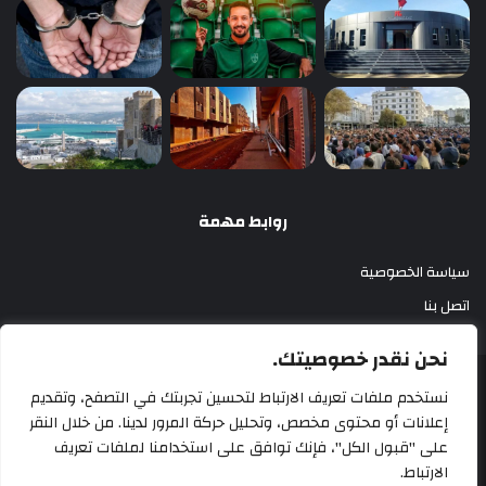
روابط مهمة
سياسة الخصوصية
اتصل بنا
نحن نقدر خصوصيتك.
أزري بريس 2025
نستخدم ملفات تعريف الارتباط لتحسين تجربتك في التصفح، وتقديم
إعلانات أو محتوى مخصص، وتحليل حركة المرور لدينا. من خلال النقر
سياسة الخصوصية
اتصل بنا
على "قبول الكل"، فإنك توافق على استخدامنا لملفات تعريف
الارتباط.
‫X
فيسبوك
‫YouTube
انستقرام