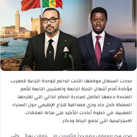
جددت السنغال موقفها الثابت الداعم للوحدة الترابية للمغرب،
مؤكدة أمام أشغال اللجنة الرابعة والعشرين التابعة للأمم
المتحدة دعمها الكامل لمبادرة الحكم الذاتي التي تقترحها
المملكة كحل جاد وذي مصداقية للنزاع الإقليمي حول الصحراء
المغربية، في خطوة أعادت التأكيد على متانة العلاقات
الاستراتيجية التي تجمع الرباط ودكار.
وجاء هذا الموقف ليضع حداً للتأويلات التي رافقت نهائي كأس