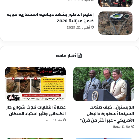
مايو 29, 2025
إقليم الناظور يشهد دينامية استثمارية قوية
ضمن ميزانية 2026
أكتوبر 21, 2025
أخبار عامة
الويسترن.. كيف صنعت
عصارة النفايات تلوث شوارع دار
السينما أسطورة «البطل
الكبداني وتثير استياء السكان
الأمريكي» عبر أكثر من قرن؟
منذ 11 ساعة
منذ 11 ساعة