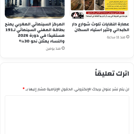
عصارة النفايات تلوث شوارع دار
المركز السينمائي المغربي يمنح
الكبداني وتثير استياء السكان
بطاقة المهني السينمائي لـ191
مستفيدًا في دورة 2026
منذ 11 ساعة
والنساء يمثلن نحو 30%
منذ يومين
اترك تعليقاً
لن يتم نشر عنوان بريدك الإلكتروني.
الحقول الإلزامية مشار إليها بـ
*
ا
ل
ت
ع