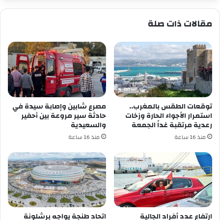
أهداف
دون
مقالات ذات صلة
مقابل،
في
المباراة
التي
جمعت
بينهما
برسم
الجولة
الثالثة
توقعات الطقس بالمغرب..
مصرع شابين وإصابة سيدة في
من
استمرار الأجواء الحارة وزخات
حادثة سير مروعة بين أحفير
رعدية مرتقبة غداً الجمعة
والسعيدية
بطولة
القسم
منذ 16 ساعة
منذ 16 ساعة
الوطني
الثاني.
ارتفاع عدد أفراد الجالية
اتحاد طنجة يواجه برشلونة