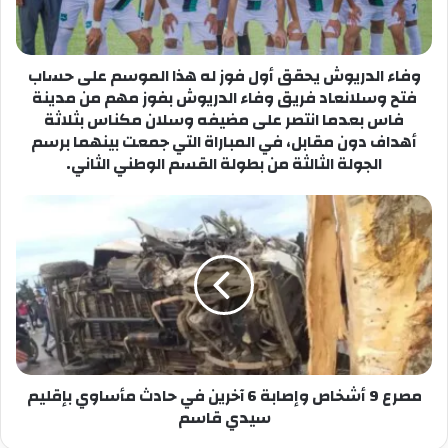
هذا
الموسم
على
حساب
وفاء الدريوش يحقق أول فوز له هذا الموسم على حساب
فتح
فتح وسلانعاد فريق وفاء الدريوش بفوز مهم من مدينة
وسلانعاد
فاس بعدما انتصر على مضيفه وسلان مكناس بثلاثة
فريق
أهداف دون مقابل، في المباراة التي جمعت بينهما برسم
وفاء
الجولة الثالثة من بطولة القسم الوطني الثاني.
الدريوش
بفوز
مصرع
مهم
9
من
أشخاص
مدينة
وإصابة
فاس
6
بعدما
آخرين
انتصر
في
على
حادث
مضيفه
مأساوي
وسلان
بإقليم
مصرع 9 أشخاص وإصابة 6 آخرين في حادث مأساوي بإقليم
مكناس
سيدي
سيدي قاسم
بثلاثة
قاسم