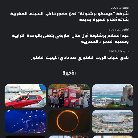
يوليو 3, 2025
شركة “ديسكو برشلونة” تعزز حضورها في السينما المغربية
بثلاثة أفلام قصيرة جديدة
أكتوبر 31, 2025
عبد السلام برشلونة أول فنان أمازيغي يتغنى بالوحدة الترابية
وقضية الصحراء المغربية
مايو 20, 2025
نادي شباب الريف الناظوري ضد نادي أتليتيك الناظور
الأخيرة