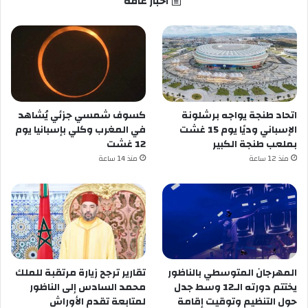
أخبار عامة
اتحاد طنجة يواجه برشلونة
كسوف شمسي جزئي يُشاهد
الإسباني وديًا يوم 15 غشت
في المغرب وكلي بإسبانيا يوم
بملعب طنجة الكبير
12 غشت
منذ 12 ساعة
منذ 14 ساعة
المهرجان المتوسطي بالناظور
تقارير ترجح زيارة مرتقبة للملك
يختتم دورته الـ12 وسط جدل
محمد السادس إلى الناظور
حول التنظيم وتوقيت إقامة
لمتابعة تقدم الأوراش