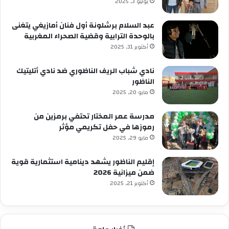
ب
يوليو 3, 2025
ي
رً
عبد السلام برشلونة أول فنان أمازيغي يتغنى
ا
بالوحدة الترابية وقضية الصحراء المغربية
أكتوبر 31, 2025
نادي شباب الريف الناظوري ضد نادي أتليتيك
الناظور
مايو 20, 2025
مدرسة عمر المختار تحتفي برمزين من
رموزها في حفل تكريمي مؤثر
مايو 29, 2025
إقليم الناظور يشهد دينامية استثمارية قوية
ضمن ميزانية 2026
أكتوبر 21, 2025