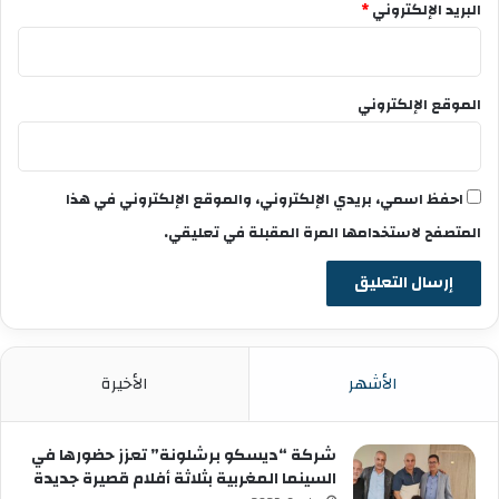
البريد الإلكتروني
*
ح
م
د
ا
الموقع الإلكتروني
ل
س
ا
د
احفظ اسمي، بريدي الإلكتروني، والموقع الإلكتروني في هذا
س
ت
المتصفح لاستخدامها المرة المقبلة في تعليقي.
م
ن
ح
ن
ا
د
الأشهر
الأخيرة
ا
ف
عً
شركة “ديسكو برشلونة” تعزز حضورها في
ا
السينما المغربية بثلاثة أفلام قصيرة جديدة
ك