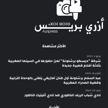
الأكثر مشاهدة
يوليو 3, 2025
شركة “ديسكو برشلونة” تعزز حضورها في السينما المغربية
بثلاثة أفلام قصيرة جديدة
أكتوبر 31, 2025
عبد السلام برشلونة أول فنان أمازيغي يتغنى بالوحدة الترابية
وقضية الصحراء المغربية
مايو 20, 2025
نادي شباب الريف الناظوري ضد نادي أتليتيك الناظور
الأخيرة