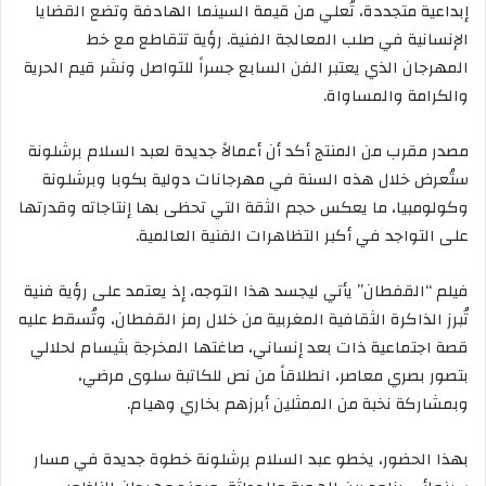
إبداعية متجددة، تُعلي من قيمة السينما الهادفة وتضع القضايا
الإنسانية في صلب المعالجة الفنية. رؤية تتقاطع مع خط
المهرجان الذي يعتبر الفن السابع جسراً للتواصل ونشر قيم الحرية
والكرامة والمساواة.
مصدر مقرب من المنتج أكد أن أعمالاً جديدة لعبد السلام برشلونة
ستُعرض خلال هذه السنة في مهرجانات دولية بكوبا وبرشلونة
وكولومبيا، ما يعكس حجم الثقة التي تحظى بها إنتاجاته وقدرتها
على التواجد في أكبر التظاهرات الفنية العالمية.
فيلم “القفطان” يأتي ليجسد هذا التوجه، إذ يعتمد على رؤية فنية
تُبرز الذاكرة الثقافية المغربية من خلال رمز القفطان، وتُسقط عليه
قصة اجتماعية ذات بعد إنساني، صاغتها المخرجة بثيسام لحلالي
بتصور بصري معاصر، انطلاقاً من نص للكاتبة سلوى مرضي،
وبمشاركة نخبة من الممثلين أبرزهم بخاري وهيام.
بهذا الحضور، يخطو عبد السلام برشلونة خطوة جديدة في مسار