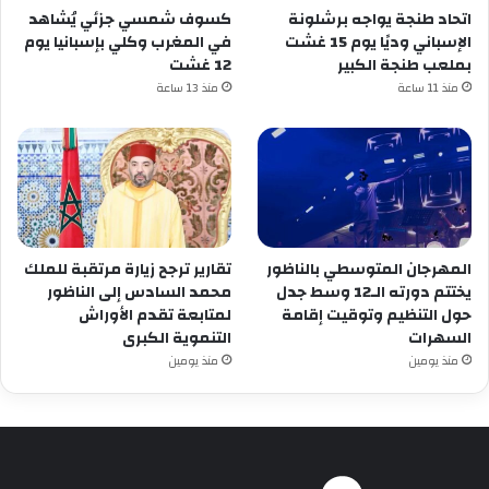
اتحاد طنجة يواجه برشلونة
كسوف شمسي جزئي يُشاهد
الإسباني وديًا يوم 15 غشت
في المغرب وكلي بإسبانيا يوم
بملعب طنجة الكبير
12 غشت
منذ 11 ساعة
منذ 13 ساعة
المهرجان المتوسطي بالناظور
تقارير ترجح زيارة مرتقبة للملك
يختتم دورته الـ12 وسط جدل
محمد السادس إلى الناظور
حول التنظيم وتوقيت إقامة
لمتابعة تقدم الأوراش
السهرات
التنموية الكبرى
منذ يومين
منذ يومين