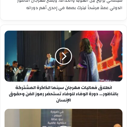
سينمائي يزاوج بين الهوية والحداثة، ويمنح مهرجان الناظور
الدولي عملاً مرشحاً ليترك بصمة في إحدى أهم دوراته
انطلاق
فعاليات
مهرجان
سينما
الذاكرة
المشتركة
بالناظور…
دورة
الوفاء
للوفاء
انطلاق فعاليات مهرجان سينما الذاكرة المشتركة
تستحضر
بالناظور… دورة الوفاء للوفاء تستحضر رموز الفن وحقوق
رموز
الإنسان
الفن
وحقوق
المهرجان
الإنسان
الدولي
بالناظور