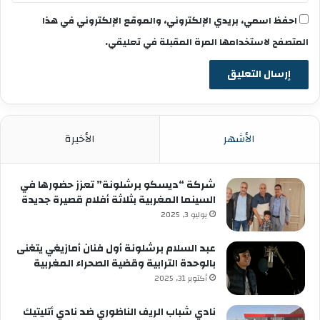
احفظ اسمي، بريدي الإلكتروني، والموقع الإلكتروني في هذا
المتصفح لاستخدامها المرة المقبلة في تعليقي.
الأشهر
الأخيرة
شركة “ديسكو برشلونة” تعزز حضورها في
السينما المغربية بثلاثة أفلام قصيرة جديدة
يوليو 3, 2025
عبد السلام برشلونة أول فنان أمازيغي يتغنى
بالوحدة الترابية وقضية الصحراء المغربية
أكتوبر 31, 2025
نادي شباب الريف الناظوري ضد نادي أتليتيك