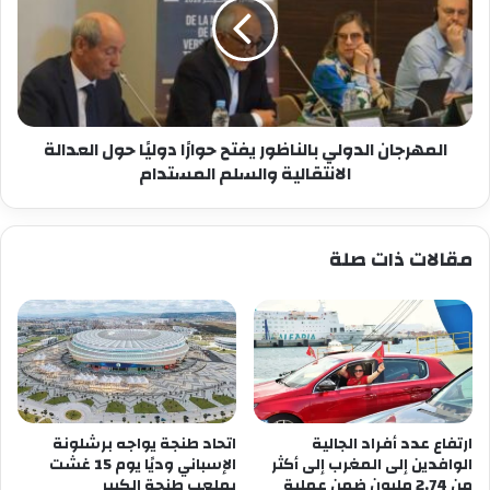
يفتح
حوارًا
دوليًا
حول
العدالة
الانتقالية
والسلم
المهرجان الدولي بالناظور يفتح حوارًا دوليًا حول العدالة
المستدام
الانتقالية والسلم المستدام
مقالات ذات صلة
ارتفاع عدد أفراد الجالية
اتحاد طنجة يواجه برشلونة
الوافدين إلى المغرب إلى أكثر
الإسباني وديًا يوم 15 غشت
من 2.74 مليون ضمن عملية
بملعب طنجة الكبير