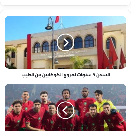
السجن
9
سنوات
لمروج
الكوكايين
ببن
الطيب
السجن 9 سنوات لمروج الكوكايين ببن الطيب
وهبي
يكشف
مستجدات
المنتخب
المغربي
قبل
المونديال:
إصابات