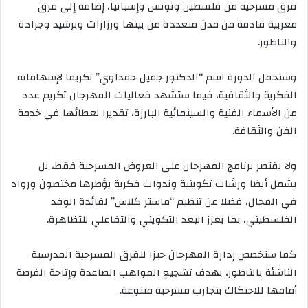
فرق مسرحية من فلسطين وتونس وإسبانيا، إضافة إلى فرق
مغربية قادمة من مدن متعددة من بينها ورزازات وبرشيد وجرادة
والناظور.
وستحمل الدورة اسم “الدكتور جميل حمداوي” تكريما لإسهاماته
الفكرية والثقافية، فيما ستشهد فعاليات المهرجان تكريم عدد
من الأسماء الفنية والسينمائية البارزة، تقديرا لعطائها في خدمة
الفن والثقافة.
ولا يقتصر برنامج المهرجان على العروض المسرحية فقط، بل
يشمل أيضا ورشات تكوينية وندوات فكرية يؤطرها مختصون ورواد
في المجال، فضلا عن تنظيم “ماستر كلاس” لفائدة الوفد
الفلسطيني، بما يعزز البعد التكويني والتفاعلي للتظاهرة.
كما ستخصص إدارة المهرجان حيزا للفرق المسرحية المدرسية
الناشئة بالناظور، بهدف تشجيع المواهب الصاعدة وإتاحة الفرصة
أمامها للاحتكاك بتجارب مسرحية متنوعة.