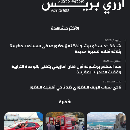
الأكثر مشاهدة
يوليو 3, 2025
شركة “ديسكو برشلونة” تعزز حضورها في السينما المغربية
بثلاثة أفلام قصيرة جديدة
أكتوبر 31, 2025
عبد السلام برشلونة أول فنان أمازيغي يتغنى بالوحدة الترابية
وقضية الصحراء المغربية
مايو 20, 2025
نادي شباب الريف الناظوري ضد نادي أتليتيك الناظور
الأخيرة