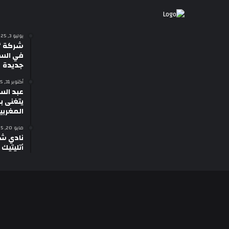
يوليو 3, 2025
شركة “
في السي
جديدة
أكتوبر 31, 2025
عبد الس
يتغنى با
المغربي
مايو 20, 2025
نادي شب
أتليتيك 