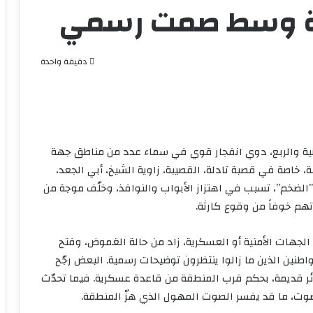
رة وسط صمت رسمي
دقيقة واحدة
انية والربع، دوي انفجار قوي في سماء عدد من مناطق جهة
، خاصة في قصبة تادلة، القصيبة، زاوية الشيخ، أبي الجعد،
بـ”الضخم”، تسبب في اهتزاز الأبواب والنوافذ، وخلّف موجة من
هم خوفاً من وقوع كارثة.
لجهات الأمنية أو العسكرية، زاد من حالة الغموض، وفتح
نين الذين ما زالوا ينتظرون توضيحات رسمية. البعض رجّح
خائر قديمة، بحكم قرب المنطقة من قاعدة عسكرية. فيما تحدّث
لصوت، ما قد يفسر الصوت المهول الذي هزّ المنطقة.