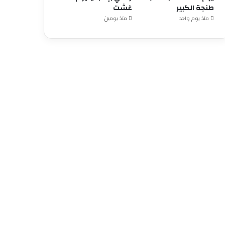
طنجة الكبير
غشت
منذ يوم واحد
منذ يومين