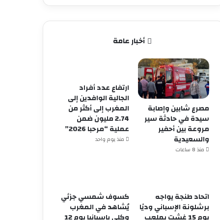
أخبار عامة
ارتفاع عدد أفراد
الجالية الوافدين إلى
مصرع شابين وإصابة
المغرب إلى أكثر من
سيدة في حادثة سير
2.74 مليون ضمن
مروعة بين أحفير
عملية “مرحبا 2026”
والسعيدية
منذ يوم واحد
منذ 8 ساعات
اتحاد طنجة يواجه
كسوف شمسي جزئي
برشلونة الإسباني وديًا
يُشاهد في المغرب
يوم 15 غشت بملعب
وكلي بإسبانيا يوم 12