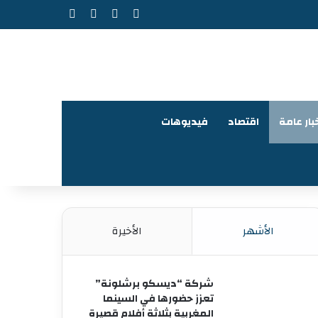
‫X
فيسبوك
‫YouTube
انستقرام
بار عامة
اقتصاد
فيديوهات
الأشهر
الأخيرة
شركة “ديسكو برشلونة”
تعزز حضورها في السينما
المغربية بثلاثة أفلام قصيرة