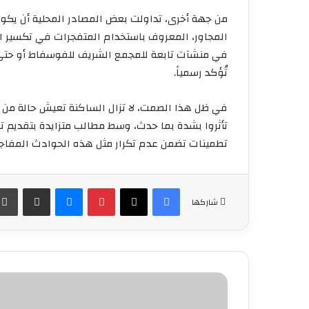
من جهة أخرى، تداولت بعض المصادر المحلية أن يكون
المجاور، المعروف باستخدام المتفجرات في تكسير ا
في منشآت تابعة للمجمع الشريف للفوسفاط أو حتى عم
تُؤكد رسمياً.
في ظل هذا الصمت، لا تزال الساكنة تعيش حالة من 
تأثروا بشدة بما حدث، وسط مطالب متزايدة بتقديم تو
تطمينات تضمن عدم تكرار مثل هذه الحوادث المفاجئ
فيسبوك
‫X
بينتيريست
ماسنجر
مشاركة عبر البريد
شاركها
انطلاق
أشغال
هدم