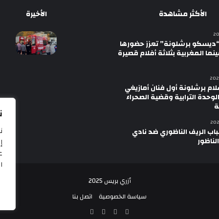
الأكثر مشاهدة
الأخيرة
ديسكو برشلونة” تعزز حضورها
نما المغربية بثلاثة أفلام قصيرة
لام برشلونة أول فنان أمازيغي
لوحدة الترابية وقضية الصحراء
ة
ن
ن
اب الريف الناظوري ضد نادي
الناظور
إ
ع
ال
أزري بريس 2025
سياسة الخصوصية
اتصل بنا
‫X
فيسبوك
‫YouTube
انستقرام