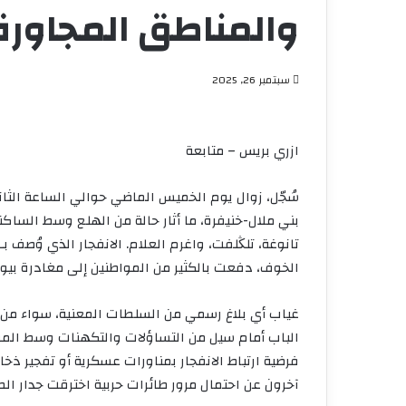
والمناطق المجاو
سبتمبر 26, 2025
ازري بريس – متابعة
سُجّل، زوال يوم الخميس الماضي حوالي الساعة الث
بني ملال-خنيفرة، ما أثار حالة من الهلع وسط الساكنة
تانوغة، تلڭلفت، واغرم العلام. الانفجار الذي وُصف 
الخوف، دفعت بالكثير من المواطنين إلى مغادرة بيوت
غياب أي بلاغ رسمي من السلطات المعنية، سواء من ا
الباب أمام سيل من التساؤلات والتكهنات وسط المواط
فرضية ارتباط الانفجار بمناورات عسكرية أو تفجير ذ
آخرون عن احتمال مرور طائرات حربية اخترقت جدار ا