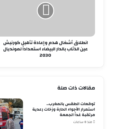
وإعادة
تأهيل
كورنيش
عين
الذئاب
بالدار
البيضاء
انطلاق أشغال هدم وإعادة تأهيل كورنيش
استعداداً
عين الذئاب بالدار البيضاء استعداداً لمونديال
لمونديال
2030
2030
مقالات ذات صلة
توقعات الطقس بالمغرب..
استمرار الأجواء الحارة وزخات رعدية
مرتقبة غداً الجمعة
منذ 8 ساعات