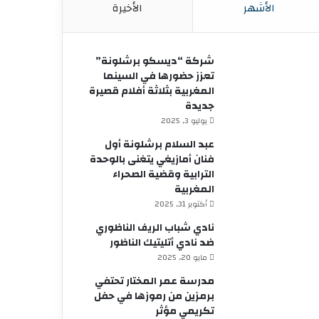
الأشهر
الأخيرة
شركة “ديسكو برشلونة”
تعزز حضورها في السينما
المغربية بثلاثة أفلام قصيرة
جديدة
يوليو 3, 2025
عبد السلام برشلونة أول
فنان أمازيغي يتغنى بالوحدة
الترابية وقضية الصحراء
المغربية
أكتوبر 31, 2025
نادي شباب الريف الناظوري
ضد نادي أتليتيك الناظور
مايو 20, 2025
مدرسة عمر المختار تحتفي
برمزين من رموزها في حفل
تكريمي مؤثر