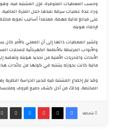
وحسب المعطيات المتوفرة، فإن المشتبه فيه، وهو 
وراء عدة عمليات سرقة نفذها خلال الفترة الماضية
على مبالغ مالية مهمة، معتمداً أساليب تمويه مختلفة
لإخفاء هويته.
وتشير المعطيات ذاتها إلى أن المعني بالأمر كان يس
والأبواب المرتبطة بالأنظمة الكهربائية للمحلات الم
الأبحاث والتحريات الأمنية من تحديد هويته وتعقبه إ
مالية كانت بحوزته يشتبه في كونها من عائدات هذه
وقد تم إخضاع المشتبه فيه لتدبير الحراسة النظرية ر
المختصة، وذلك من أجل كشف جميع ظروف وملابسات هذ
فيسبوك
‫X
بينتيريست
ماسنجر
مشاركة عبر البريد
شاركها