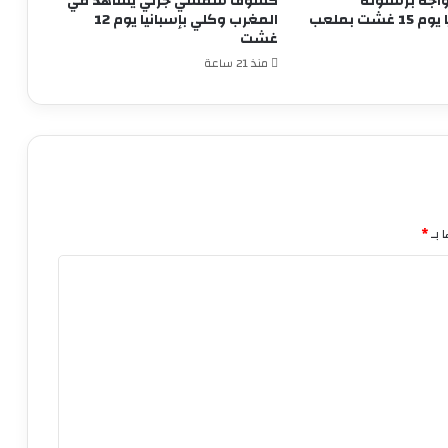
واجه برشلونة
كسوف شمسي جزئي يُشاهد في
الإسباني وديًا يوم 15 غشت بملعب
المغرب وكلي بإسبانيا يوم 12
غشت
منذ 21 ساعة
 بـ
*