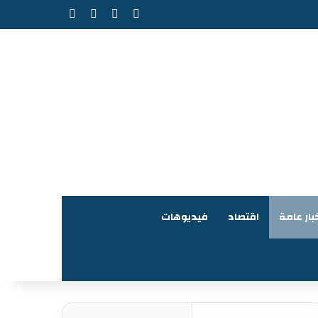
‫X
فيسبوك
‫YouTube
انستقرام
بار عامة
اقتصاد
فيديوهات