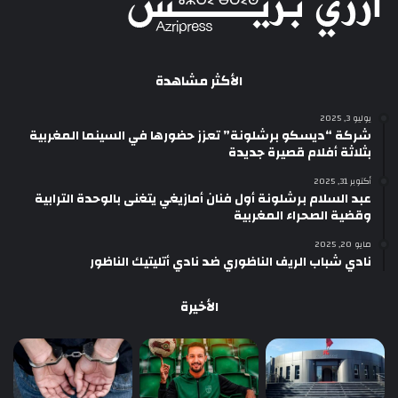
الأكثر مشاهدة
يوليو 3, 2025
شركة “ديسكو برشلونة” تعزز حضورها في السينما المغربية
بثلاثة أفلام قصيرة جديدة
أكتوبر 31, 2025
عبد السلام برشلونة أول فنان أمازيغي يتغنى بالوحدة الترابية
وقضية الصحراء المغربية
مايو 20, 2025
نادي شباب الريف الناظوري ضد نادي أتليتيك الناظور
الأخيرة