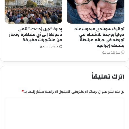
توقيف هولندي مبحوث عنه
إدارة “جيل زد 212” تنفي
دولياً بوجدة للاشتباه في
دعوتها إلى أي مظاهرة وتحذر
تورطه في جرائم مرتبطة
من منشورات مفبركة
بشبكة إجرامية
منذ 12 ساعة
منذ 12 ساعة
اترك تعليقاً
لن يتم نشر عنوان بريدك الإلكتروني.
الحقول الإلزامية مشار إليها بـ
*
ا
ل
ت
ع