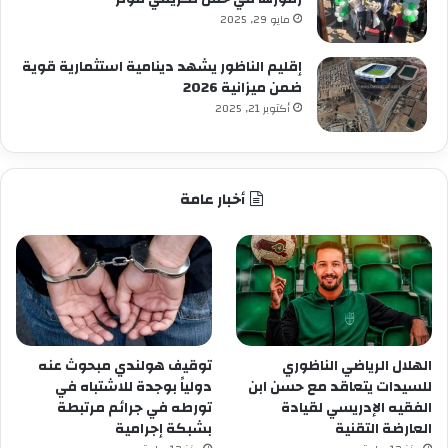
مايو 29, 2025
إقليم الناظور يشهد دينامية استثمارية قوية
ضمن ميزانية 2026
أكتوبر 21, 2025
أخبار عامة
الهلال الرياضي الناظوري
توقيف هولندي مبحوث عنه
للسيدات يتعاقد مع حسن ابن
دولياً بوجدة للاشتباه في
الفقيه الإدريسي لقيادة
تورطه في جرائم مرتبطة
العارضة التقنية
بشبكة إجرامية