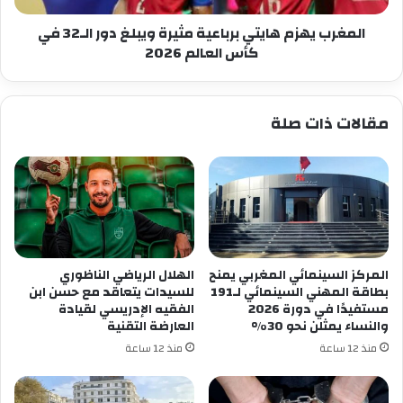
في
كأس
المغرب يهزم هايتي برباعية مثيرة ويبلغ دور الـ32 في
العالم
كأس العالم 2026
2026
مقالات ذات صلة
المركز السينمائي المغربي يمنح
الهلال الرياضي الناظوري
بطاقة المهني السينمائي لـ191
للسيدات يتعاقد مع حسن ابن
مستفيدًا في دورة 2026
الفقيه الإدريسي لقيادة
والنساء يمثلن نحو 30%
العارضة التقنية
منذ 12 ساعة
منذ 12 ساعة