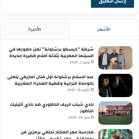
الأشهر
الأخيرة
شركة “ديسكو برشلونة” تعزز حضورها في
السينما المغربية بثلاثة أفلام قصيرة جديدة
يوليو 3, 2025
عبد السلام برشلونة أول فنان أمازيغي يتغنى
بالوحدة الترابية وقضية الصحراء المغربية
أكتوبر 31, 2025
نادي شباب الريف الناظوري ضد نادي أتليتيك
الناظور
مايو 20, 2025
مدرسة عمر المختار تحتفي برمزين من
رموزها في حفل تكريمي مؤثر