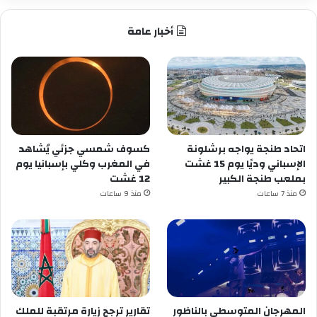
أخبار عامة
اتحاد طنجة يواجه برشلونة
كسوف شمسي جزئي يُشاهد
الإسباني وديًا يوم 15 غشت
في المغرب وكلي بإسبانيا يوم
بملعب طنجة الكبير
12 غشت
منذ 7 ساعات
منذ 9 ساعات
المهرجان المتوسطي بالناظور
تقارير ترجح زيارة مرتقبة للملك