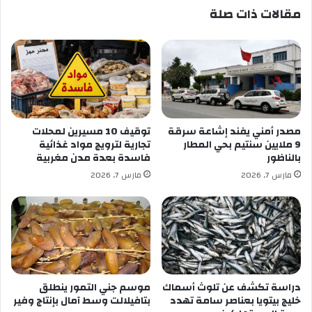
مقالات ذات صلة
مصدر أمني يفند إشاعة سرقة
توقيف 10 مسيرين لمحلات
9 ملايين سنتيم بحي المطار
تجارية لترويج مواد غذائية
بالناظور
فاسدة بعدة مدن مغربية
مارس 7, 2026
مارس 7, 2026
دراسة تكشف عن تلوث أسماك
موسم جني التمور ينطلق
خليج بيتويا بعناصر سامة تهدد
بتافيلالت وسط آمال بإنتاج وفير