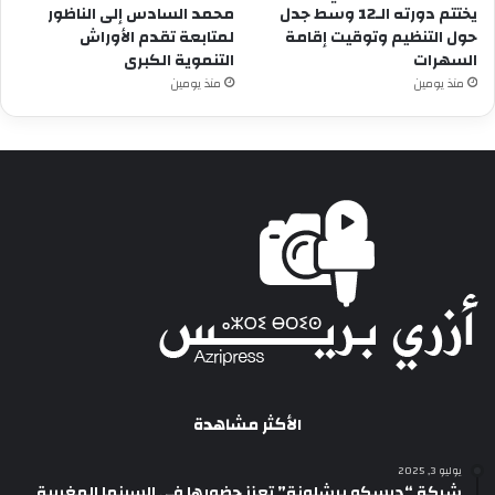
يختتم دورته الـ12 وسط جدل
محمد السادس إلى الناظور
حول التنظيم وتوقيت إقامة
لمتابعة تقدم الأوراش
السهرات
التنموية الكبرى
منذ يومين
منذ يومين
الأكثر مشاهدة
يوليو 3, 2025
شركة “ديسكو برشلونة” تعزز حضورها في السينما المغربية