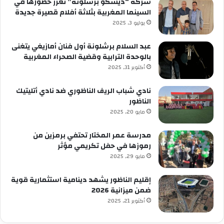
شركة “ديسكو برشلونة” تعزز حضورها في
السينما المغربية بثلاثة أفلام قصيرة جديدة
يوليو 3, 2025
عبد السلام برشلونة أول فنان أمازيغي يتغنى
بالوحدة الترابية وقضية الصحراء المغربية
أكتوبر 31, 2025
نادي شباب الريف الناظوري ضد نادي أتليتيك
الناظور
مايو 20, 2025
مدرسة عمر المختار تحتفي برمزين من
رموزها في حفل تكريمي مؤثر
مايو 29, 2025
إقليم الناظور يشهد دينامية استثمارية قوية
ضمن ميزانية 2026
أكتوبر 21, 2025