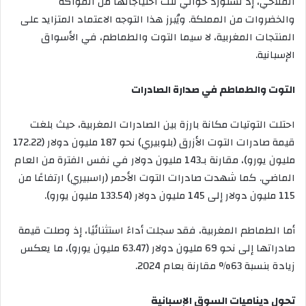
الفلاحي، إذ تستورد حوالي ثلث احتياجاتها من الفواكه
والخضروات من المملكة. ويُبرز هذا التوجه الاعتماد المتزايد على
المنتجات المغربية، لا سيما التوت والطماطم، في الأسواق
الإسبانية.
التوت والطماطم في صدارة الصادرات
احتلت التوتيات مكانة بارزة بين الصادرات المغربية، حيث بلغت
قيمة صادرات التوت الأزرق (بلوبيري) نحو 187 مليون دولار (172.22
مليون يورو)، مقارنة بـ143 مليون دولار في نفس الفترة من العام
الماضي. كما شهدت صادرات التوت الأحمر (راسبيري) ارتفاعًا من
115 مليون دولار إلى 145 مليون دولار (133.54 مليون يورو).
أما الطماطم المغربية، فقد سجلت أداءً استثنائيًا، إذ وصلت قيمة
صادراتها إلى نحو 69 مليون دولار (63.47 مليون يورو)، ما يعكس
زيادة بنسبة 63% مقارنة بعام 2024.
تحول ديناميات السوق الإسبانية