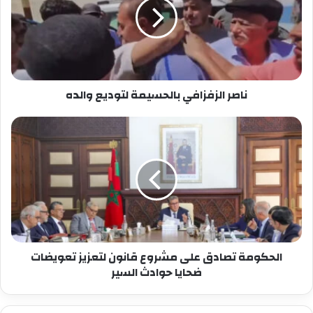
لتوديع
والده
ناصر الزفزافي بالحسيمة لتوديع والده
الحكومة
تصادق
على
مشروع
قانون
لتعزيز
تعويضات
ضحايا
حوادث
السير
الحكومة تصادق على مشروع قانون لتعزيز تعويضات
ضحايا حوادث السير