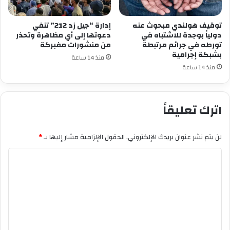
توقيف هولندي مبحوث عنه
إدارة “جيل زد 212” تنفي
دولياً بوجدة للاشتباه في
دعوتها إلى أي مظاهرة وتحذر
تورطه في جرائم مرتبطة
من منشورات مفبركة
بشبكة إجرامية
منذ 14 ساعة
منذ 14 ساعة
اترك تعليقاً
لن يتم نشر عنوان بريدك الإلكتروني.
الحقول الإلزامية مشار إليها بـ
*
ا
ل
ت
ع
ل