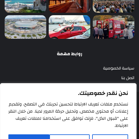
روابط مهمة
سياسة الخصوصية
اتصل بنا
نحن نقدر خصوصيتك.
أزري بريس 2025
نستخدم ملفات تعريف الارتباط لتحسين تجربتك في التصفح، وتقديم
إعلانات أو محتوى مخصص، وتحليل حركة المرور لدينا. من خلال النقر
سياسة الخصوصية
اتصل بنا
على "قبول الكل"، فإنك توافق على استخدامنا لملفات تعريف
الارتباط.
‫X
فيسبوك
‫YouTube
انستقرام