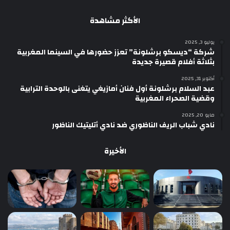
الأكثر مشاهدة
يوليو 3, 2025
شركة “ديسكو برشلونة” تعزز حضورها في السينما المغربية
بثلاثة أفلام قصيرة جديدة
أكتوبر 31, 2025
عبد السلام برشلونة أول فنان أمازيغي يتغنى بالوحدة الترابية
وقضية الصحراء المغربية
مايو 20, 2025
نادي شباب الريف الناظوري ضد نادي أتليتيك الناظور
الأخيرة