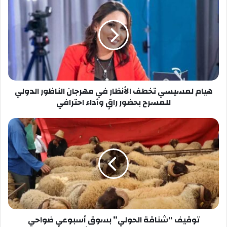
لمسيسي
تخطف
الأنظار
في
مهرجان
الناظور
الدولي
للمسرح
بحضور
هيام لمسيسي تخطف الأنظار في مهرجان الناظور الدولي
راقٍ
للمسرح بحضور راقٍ وأداء احترافي
وأداء
احترافي
توقيف
“شناقة
الحولي”
بسوق
أسبوعي
ضواحي
الحسيمة
بسبب
المضاربة
في
توقيف “شناقة الحولي” بسوق أسبوعي ضواحي