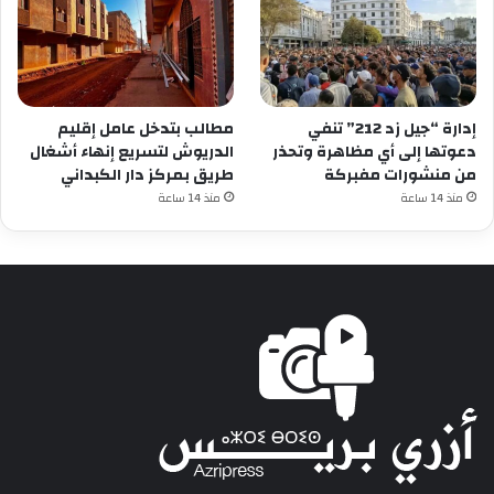
إدارة “جيل زد 212” تنفي
مطالب بتدخل عامل إقليم
دعوتها إلى أي مظاهرة وتحذر
الدريوش لتسريع إنهاء أشغال
من منشورات مفبركة
طريق بمركز دار الكبداني
منذ 14 ساعة
منذ 14 ساعة