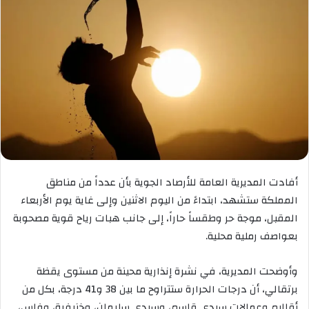
أفادت المديرية العامة للأرصاد الجوية بأن عدداً من مناطق
المملكة ستشهد، ابتداءً من اليوم الاثنين وإلى غاية يوم الأربعاء
المقبل، موجة حر وطقساً حاراً، إلى جانب هبات رياح قوية مصحوبة
بعواصف رملية محلية.
وأوضحت المديرية، في نشرة إنذارية محينة من مستوى يقظة
برتقالي، أن درجات الحرارة ستتراوح ما بين 38 و41 درجة، بكل من
أقاليم وعمالات سيدي قاسم، وسيدي سليمان، وخنيفرة، وفاس،