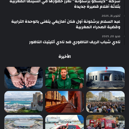
شركة “ديسكو برشلونة” تعزز حضورها في السينما المغربية
بثلاثة أفلام قصيرة جديدة
أكتوبر 31, 2025
عبد السلام برشلونة أول فنان أمازيغي يتغنى بالوحدة الترابية
وقضية الصحراء المغربية
مايو 20, 2025
نادي شباب الريف الناظوري ضد نادي أتليتيك الناظور
الأخيرة