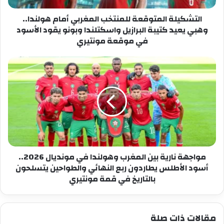
كتيبة
البرازيل
التشكيلة المتوقعة للمنتخب المغربي أمام هولندا..
واسكتلندا
وهبي يعيد كتيبة البرازيل واسكتلندا وبونو يقود الأسود
وبونو
في موقعة مونتيري
يقود
الأسود
مواجهة
في
نارية
موقعة
بين
مونتيري
المغرب
وهولندا
في
مونديال
2026..
أسود
الأطلس
مواجهة نارية بين المغرب وهولندا في مونديال 2026..
يطاردون
أسود الأطلس يطاردون ربع النهائي والطواحين يتسلحون
ربع
بالتاريخ في قمة مونتيري
النهائي
والطواحين
يتسلحون
مقالات ذات صلة
بالتاريخ