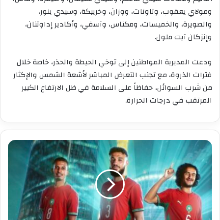
ومولاي يعقوب، وتاونات، ووزان، وخريبكة، وسيدي بنور،
والصويرة، والخميسات، ومكناس، وآسفي، وأكادير إداوتنان،
وإنزكان آيت ملول.
ودعت المديرية المواطنين إلى توخي الحيطة والحذر، خاصة خلال
فترات الذروة، مع تجنب التعرض المباشر لأشعة الشمس والإكثار
من شرب السوائل، حفاظاً على السلامة في ظل الارتفاع الكبير
المرتقب في درجات الحرارة.
التشكيلة
المتوقعة
للمنتخب
المغربي
أمام
هولندا..
وهبي
يعيد