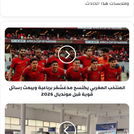
وملابسات هذا الحادث.
المنتخب
المغربي
يكتسح
مدغشقر
برباعية
ويبعث
رسائل
قوية
قبل
مونديال
المنتخب المغربي يكتسح مدغشقر برباعية ويبعث رسائل
2026
قوية قبل مونديال 2026
مطار
الشريف
الإدريسي
بالحسيمة
يسجل