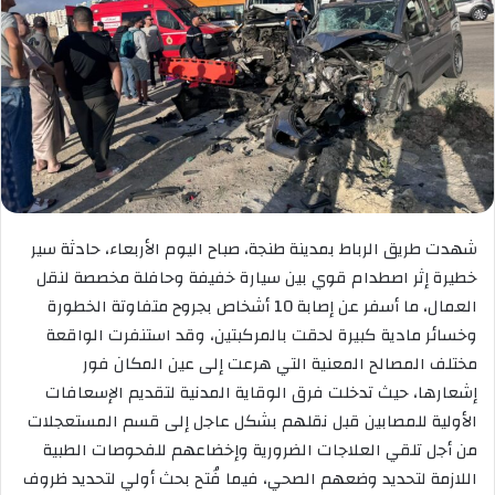
شهدت طريق الرباط بمدينة طنجة، صباح اليوم الأربعاء، حادثة سير
خطيرة إثر اصطدام قوي بين سيارة خفيفة وحافلة مخصصة لنقل
العمال، ما أسفر عن إصابة 10 أشخاص بجروح متفاوتة الخطورة
وخسائر مادية كبيرة لحقت بالمركبتين، وقد استنفرت الواقعة
مختلف المصالح المعنية التي هرعت إلى عين المكان فور
إشعارها، حيث تدخلت فرق الوقاية المدنية لتقديم الإسعافات
الأولية للمصابين قبل نقلهم بشكل عاجل إلى قسم المستعجلات
من أجل تلقي العلاجات الضرورية وإخضاعهم للفحوصات الطبية
اللازمة لتحديد وضعهم الصحي، فيما فُتح بحث أولي لتحديد ظروف