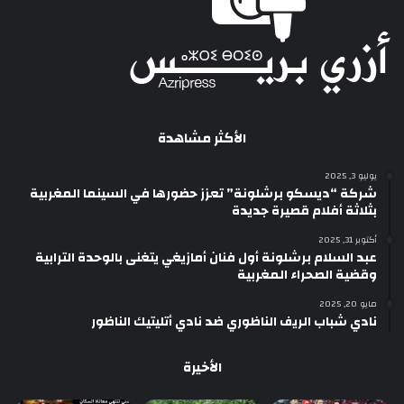
الأكثر مشاهدة
يوليو 3, 2025
شركة “ديسكو برشلونة” تعزز حضورها في السينما المغربية
بثلاثة أفلام قصيرة جديدة
أكتوبر 31, 2025
عبد السلام برشلونة أول فنان أمازيغي يتغنى بالوحدة الترابية
وقضية الصحراء المغربية
مايو 20, 2025
نادي شباب الريف الناظوري ضد نادي أتليتيك الناظور
الأخيرة