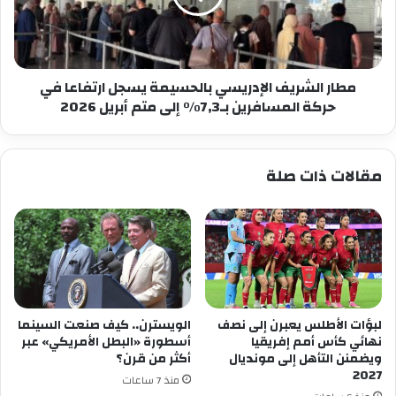
ارتفاعا
في
حركة
المسافرين
بـ7,3%
مطار الشريف الإدريسي بالحسيمة يسجل ارتفاعا في
إلى
حركة المسافرين بـ7,3% إلى متم أبريل 2026
متم
أبريل
2026
مقالات ذات صلة
لبؤات الأطلس يعبرن إلى نصف
الويسترن.. كيف صنعت السينما
نهائي كأس أمم إفريقيا
أسطورة «البطل الأمريكي» عبر
ويضمنن التأهل إلى مونديال
أكثر من قرن؟
2027
منذ 7 ساعات