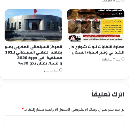
منذ 6 ساعات
عصارة النفايات تلوث شوارع دار
المركز السينمائي المغربي يمنح
الكبداني وتثير استياء السكان
بطاقة المهني السينمائي لـ191
مستفيدًا في دورة 2026
منذ 7 ساعات
والنساء يمثلن نحو 30%
منذ يومين
اترك تعليقاً
لن يتم نشر عنوان بريدك الإلكتروني.
الحقول الإلزامية مشار إليها بـ
*
ا
ل