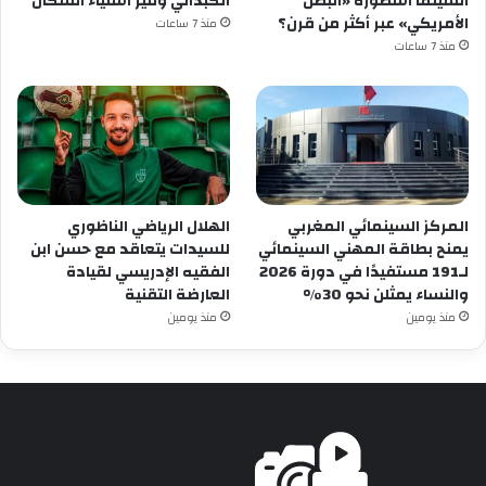
السينما أسطورة «البطل
الكبداني وتثير استياء السكان
الأمريكي» عبر أكثر من قرن؟
منذ 7 ساعات
منذ 7 ساعات
المركز السينمائي المغربي
الهلال الرياضي الناظوري
يمنح بطاقة المهني السينمائي
للسيدات يتعاقد مع حسن ابن
لـ191 مستفيدًا في دورة 2026
الفقيه الإدريسي لقيادة
والنساء يمثلن نحو 30%
العارضة التقنية
منذ يومين
منذ يومين